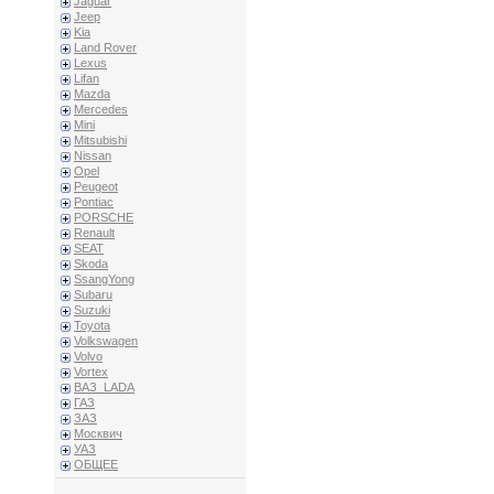
Jaguar
Jeep
Kia
Land Rover
Lexus
Lifan
Mazda
Mercedes
Mini
Mitsubishi
Nissan
Opel
Peugeot
Pontiac
PORSCHE
Renault
SEAT
Skoda
SsangYong
Subaru
Suzuki
Toyota
Volkswagen
Volvo
Vortex
ВАЗ_LADA
ГАЗ
ЗАЗ
Москвич
УАЗ
ОБЩЕЕ