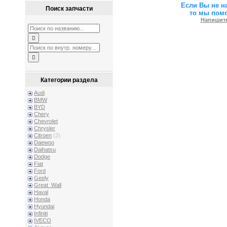
Если Вы не н
Поиск запчасти
то мы пом
Напишите
Категории раздела
Audi
BMW
BYD
Chery
Chevrolet
Chrysler
Citroen
(2)
Daewoo
Daihatsu
Dodge
Fiat
Ford
Geely
Great_Wall
Haval
Honda
Hyundai
Infiniti
IVECO