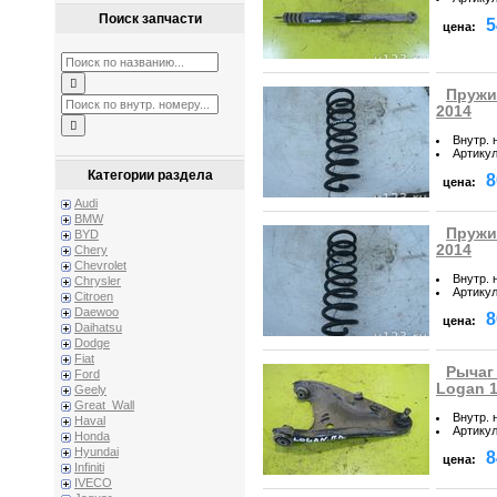
Поиск запчасти
5
цена:
Пружин
2014
Внутр. 
Артику
Категории раздела
8
цена:
Audi
BMW
Пружин
BYD
2014
Chery
Chevrolet
Внутр. 
Chrysler
Артику
Citroen
Daewoo
8
цена:
Daihatsu
Dodge
Fiat
Рычаг
Ford
Logan 
Geely
Great_Wall
Внутр. 
Haval
Артику
Honda
Hyundai
8
цена:
Infiniti
IVECO