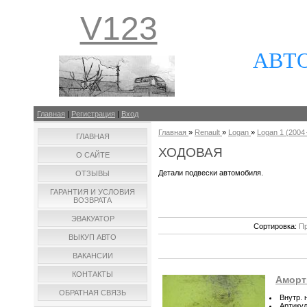
V123
АВТ
Главная
|
Регистрация
|
Вход
Главная
»
Renault
»
Logan
»
Logan 1 (2004 –
ГЛАВНАЯ
ХОДОВАЯ
О САЙТЕ
Детали подвески автомобиля.
ОТЗЫВЫ
ГАРАНТИЯ И УСЛОВИЯ
ВОЗВРАТА
ЭВАКУАТОР
Сортировка:
Пр
ВЫКУП АВТО
ВАКАНСИИ
КОНТАКТЫ
Аморти
ОБРАТНАЯ СВЯЗЬ
Внутр. 
Артику