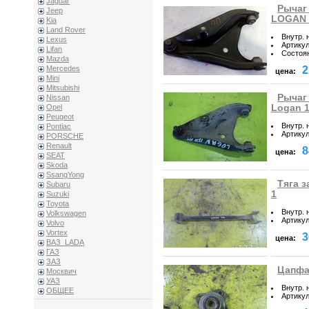
Jaguar
Рычаг
Jeep
LOGAN 
Kia
Land Rover
Внутр. 
Lexus
Артику
Lifan
Состоя
Mazda
2
Mercedes
цена:
Mini
Mitsubishi
Рычаг
Nissan
Logan 
Opel
Peugeot
Внутр. 
Pontiac
Артику
PORSCHE
Renault
8
цена:
SEAT
Skoda
SsangYong
Тяга з
Subaru
1
Suzuki
Toyota
Внутр. 
Volkswagen
Артику
Volvo
Vortex
3
цена:
ВАЗ_LADA
ГАЗ
ЗАЗ
Цапфа 
Москвич
УАЗ
Внутр. 
ОБЩЕЕ
Артику