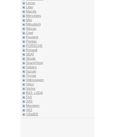
Lexus
Lifan
Mazda
Mercedes
Mini
Mitsubishi
Nissan
Opel
Peugeot
Pontiac
PORSCHE
Renault
SEAT
Skoda
SsangYong
Subaru
Suzuki
Toyota
Volkswagen
Volvo
Vortex
ВАЗ_LADA
ГАЗ
ЗАЗ
Москвич
УАЗ
ОБЩЕЕ