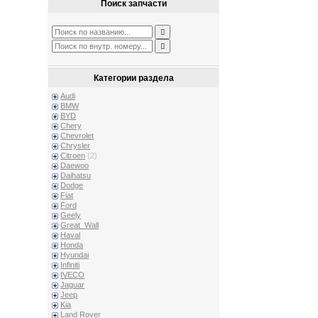
Поиск запчасти
Категории раздела
Audi
BMW
BYD
Chery
Chevrolet
Chrysler
Citroen
(2)
Daewoo
Daihatsu
Dodge
Fiat
Ford
Geely
Great_Wall
Haval
Honda
Hyundai
Infiniti
IVECO
Jaguar
Jeep
Kia
Land Rover