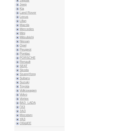
Jaguar
Jeep
Kia
Land Rover
Lexus
Lifan
Mazda
Mercedes
Mini
Mitsubishi
Nissan
Opel
Peugeot
Pontiac
PORSCHE
Renault
SEAT
Skoda
SsangYong
Subaru
Suzuki
Toyota
Volkswagen
Volvo
Vortex
ВАЗ_LADA
ГАЗ
ЗАЗ
Москвич
УАЗ
ОБЩЕЕ