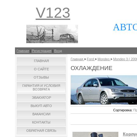
V123
АВТ
Главная
|
Регистрация
|
Вход
Главная
»
Ford
»
Mondeo
»
Mondeo 3 ( 2000
ГЛАВНАЯ
ОХЛАЖДЕНИЕ
О САЙТЕ
ОТЗЫВЫ
ГАРАНТИЯ И УСЛОВИЯ
ВОЗВРАТА
ЭВАКУАТОР
ВЫКУП АВТО
Сортировка:
Пр
ВАКАНСИИ
КОНТАКТЫ
ОБРАТНАЯ СВЯЗЬ
Корпус