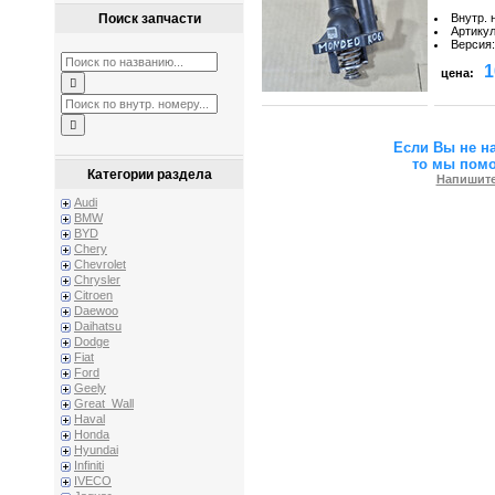
Внутр. 
Поиск запчасти
Артику
Версия
:
1
цена:
Если Вы не н
то мы пом
Категории раздела
Напишите
Audi
BMW
BYD
Chery
Chevrolet
Chrysler
Citroen
Daewoo
Daihatsu
Dodge
Fiat
Ford
Geely
Great_Wall
Haval
Honda
Hyundai
Infiniti
IVECO