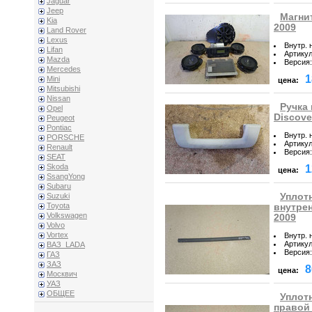
Jaguar
Jeep
Магнит
Kia
2009
Land Rover
Lexus
Внутр. 
Lifan
Артику
Mazda
Версия
:
Mercedes
1
Mini
цена:
Mitsubishi
Nissan
Ручка 
Opel
Discove
Peugeot
Pontiac
Внутр. 
PORSCHE
Артику
Renault
Версия
:
SEAT
Skoda
1
цена:
SsangYong
Subaru
Уплот
Suzuki
Toyota
внутрен
Volkswagen
2009
Volvo
Vortex
Внутр. 
Артику
ВАЗ_LADA
Версия
:
ГАЗ
ЗАЗ
8
цена:
Москвич
УАЗ
ОБЩЕЕ
Уплот
правой 