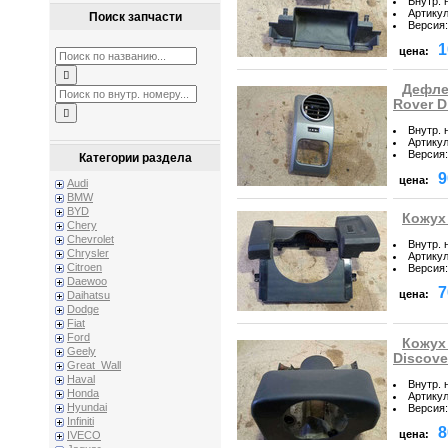
Внутр. 
Артику
Поиск запчасти
Версия
:
1
цена:
Дефле
Rover D
Внутр. 
Артику
Версия
:
Категории раздела
9
цена:
Audi
BMW
BYD
Кожух 
Chery
Chevrolet
Внутр. 
Chrysler
Артику
Citroen
Версия
:
Daewoo
7
цена:
Daihatsu
Dodge
Fiat
Ford
Кожух
Geely
Discove
Great_Wall
Haval
Внутр. 
Honda
Артику
Hyundai
Версия
:
Infiniti
8
цена:
IVECO