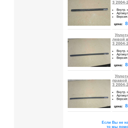
3 2004-
Внутр. 
Артику
Версия
:
8
цена:
Уплот
левой в
3 2004-
Внутр. 
Артику
Версия
:
8
цена:
Уплот
правой 
3 2004-
Внутр. 
Артику
Версия
:
8
цена:
Если Вы не н
то мы пом