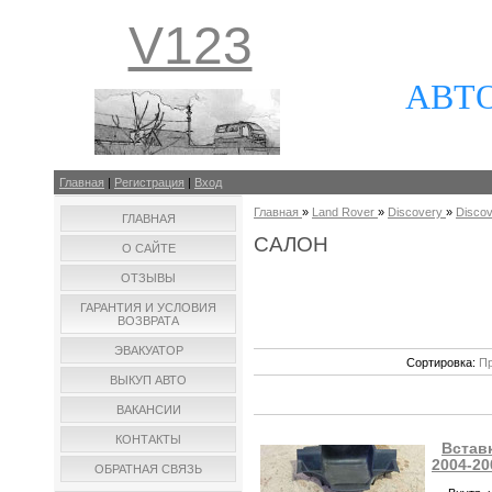
V123
АВТ
Главная
|
Регистрация
|
Вход
Главная
»
Land Rover
»
Discovery
»
Discov
ГЛАВНАЯ
САЛОН
О САЙТЕ
ОТЗЫВЫ
ГАРАНТИЯ И УСЛОВИЯ
ВОЗВРАТА
ЭВАКУАТОР
Сортировка:
Пр
ВЫКУП АВТО
ВАКАНСИИ
КОНТАКТЫ
Вставк
2004-20
ОБРАТНАЯ СВЯЗЬ