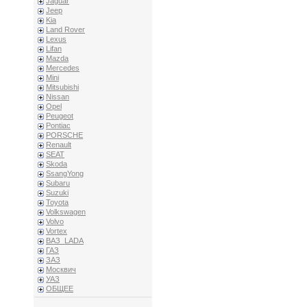
Jaguar
Jeep
Kia
Land Rover
Lexus
Lifan
Mazda
Mercedes
Mini
Mitsubishi
Nissan
Opel
Peugeot
Pontiac
PORSCHE
Renault
SEAT
Skoda
SsangYong
Subaru
Suzuki
Toyota
Volkswagen
Volvo
Vortex
ВАЗ_LADA
ГАЗ
ЗАЗ
Москвич
УАЗ
ОБЩЕЕ