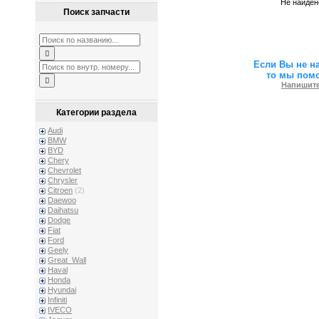
Не найден
Поиск запчасти
Если Вы не н
то мы пом
Напишите
Категории раздела
Audi
BMW
BYD
Chery
Chevrolet
Chrysler
Citroen
(2)
Daewoo
Daihatsu
Dodge
Fiat
Ford
Geely
Great_Wall
Haval
Honda
Hyundai
Infiniti
IVECO