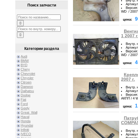
Внутр. 
Артику
Поиск запчасти
Версия
:
WD / 2007 
9
цена:
Венти
1 2007 г
Внутр. 
Артику
Категории раздела
Версия
:
WD / 2007 
Audi
BMW
4
цена:
BYD
Chery
Chevrolet
Крепл
Chrysler
2007 г.
Citroen
Daewoo
Внутр. 
Артику
Daihatsu
Версия
:
Dodge
АКПП / 4 W
Fiat
Ford
1
цена:
Geely
Great_Wall
Haval
Патру
Honda
COMPASS
Hyundai
Infiniti
Внутр. 
IVECO
Артику
Версия
: