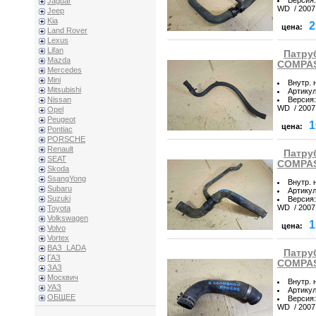
Jaguar
WD / 2007 
Jeep
Kia
2
цена:
Land Rover
Lexus
Lifan
Патру
Mazda
COMPASS
Mercedes
Mini
Внутр. 
Mitsubishi
Артику
Версия
:
Nissan
WD / 2007 
Opel
Peugeot
1
цена:
Pontiac
PORSCHE
Renault
Патру
SEAT
COMPASS
Skoda
SsangYong
Внутр. 
Subaru
Артику
Suzuki
Версия
:
WD / 2007 
Toyota
Volkswagen
1
цена:
Volvo
Vortex
ВАЗ_LADA
Патру
ГАЗ
COMPASS
ЗАЗ
Москвич
Внутр. 
УАЗ
Артику
ОБЩЕЕ
Версия
:
WD / 2007 