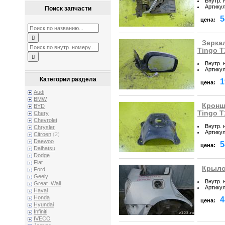
Внутр. 
Артику
Поиск запчасти
5
цена:
Зеркал
Tingo T
Внутр. 
Артику
Категории раздела
1
цена:
Audi
BMW
Кроншт
BYD
Tingo T
Chery
Chevrolet
Внутр. 
Chrysler
Артику
Citroen
(2)
Daewoo
5
цена:
Daihatsu
Dodge
Fiat
Крыло 
Ford
Geely
Внутр. 
Great_Wall
Артику
Haval
Honda
4
цена:
Hyundai
Infiniti
IVECO