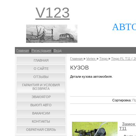
V123
АВТ
Главная
|
Регистрация
|
Вход
Главная
»
Vortex
»
Tingo
»
Tingo FL T11 ( 20
ГЛАВНАЯ
КУЗОВ
О САЙТЕ
Детали кузова автомобиля.
ОТЗЫВЫ
ГАРАНТИЯ И УСЛОВИЯ
ВОЗВРАТА
ЭВАКУАТОР
Сортировка:
Пр
ВЫКУП АВТО
ВАКАНСИИ
КОНТАКТЫ
Замок 
T11
ОБРАТНАЯ СВЯЗЬ