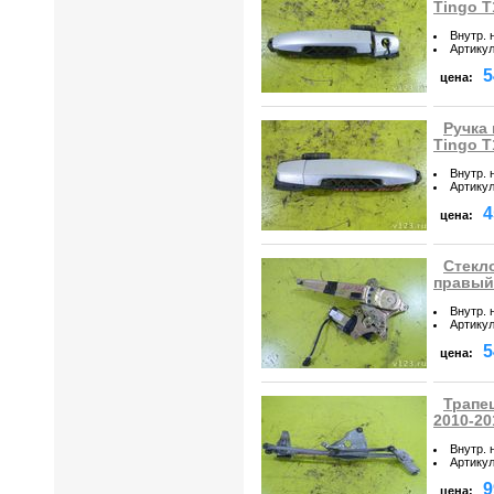
Tingo T
Внутр. 
Артику
5
цена:
Ручка 
Tingo T
Внутр. 
Артику
4
цена:
Стекл
правый 
Внутр. 
Артику
5
цена:
Трапец
2010-20
Внутр. 
Артику
9
цена: