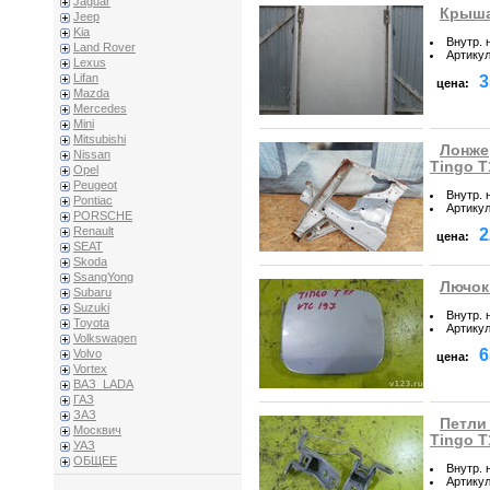
Jaguar
Крыша 
Jeep
Kia
Внутр. 
Land Rover
Артику
Lexus
Lifan
3
цена:
Mazda
Mercedes
Mini
Mitsubishi
Лонже
Nissan
Tingo T
Opel
Peugeot
Внутр. 
Pontiac
Артику
PORSCHE
Renault
2
цена:
SEAT
Skoda
SsangYong
Лючок 
Subaru
Suzuki
Внутр. 
Toyota
Артику
Volkswagen
6
Volvo
цена:
Vortex
ВАЗ_LADA
ГАЗ
ЗАЗ
Петли 
Москвич
Tingo T
УАЗ
ОБЩЕЕ
Внутр. 
Артику