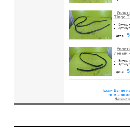
Уплот
Tingo T
Внутр. 
Артику
5
цена:
Уплот
левый -
Внутр. 
Артику
5
цена:
Если Вы не н
то мы пом
Напишите