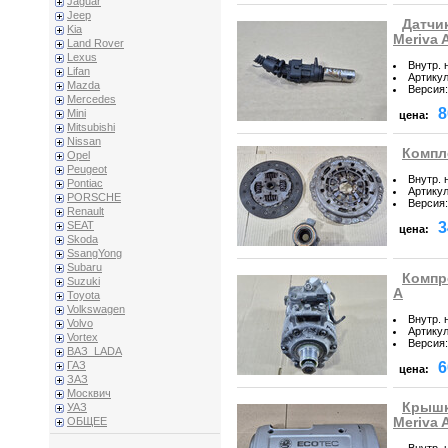
Jaguar
Jeep
Датчи
Kia
Meriva 
Land Rover
Lexus
Внутр. 
Lifan
Артику
Mazda
Версия
:
Mercedes
8
Mini
цена:
Mitsubishi
Nissan
Компле
Opel
Peugeot
Внутр. 
Pontiac
Артику
PORSCHE
Версия
:
Renault
3
SEAT
цена:
Skoda
SsangYong
Subaru
Компр
Suzuki
A
Toyota
Volkswagen
Внутр. 
Volvo
Артику
Vortex
Версия
:
ВАЗ_LADA
6
ГАЗ
цена:
ЗАЗ
Москвич
Крышк
УАЗ
Meriva 
ОБЩЕЕ
Внутр. 