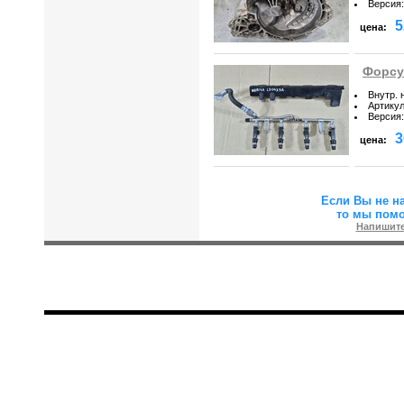
Версия
:
5
цена:
Форсун
Внутр. 
Артику
Версия
:
3
цена:
Если Вы не н
то мы пом
Напишите