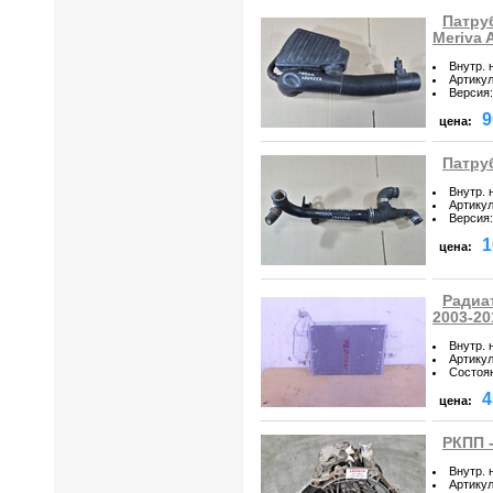
Патру
Meriva 
Внутр. 
Артику
Версия
:
9
цена:
Патруб
Внутр. 
Артику
Версия
:
1
цена:
Радиат
2003-20
Внутр. 
Артику
Состоя
4
цена:
РКПП -
Внутр. 
Артику