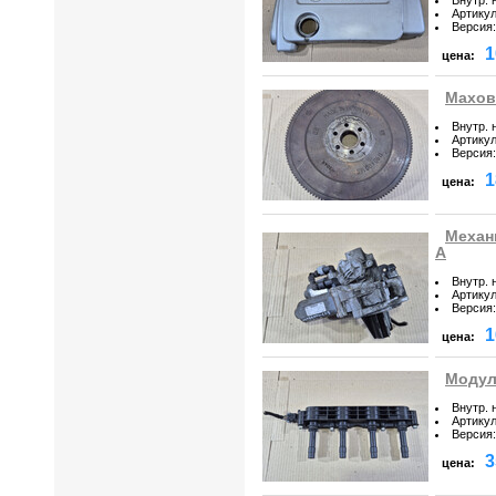
Артику
Версия
:
1
цена:
Махови
Внутр. 
Артику
Версия
:
1
цена:
Механ
A
Внутр. 
Артику
Версия
:
1
цена:
Модуль
Внутр. 
Артику
Версия
:
3
цена: