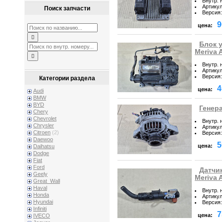
Внутр. 
Артику
Поиск запчасти
Версия
:
9
цена:
Блок 
Meriva 
Внутр. 
Артику
Версия
:
Категории раздела
4
цена:
Audi
BMW
BYD
Генера
Chery
Chevrolet
Внутр. 
Chrysler
Артику
Citroen
(2)
Версия
:
Daewoo
5
цена:
Daihatsu
Dodge
Fiat
Ford
Датчи
Geely
Meriva 
Great_Wall
Haval
Внутр. 
Honda
Артику
Hyundai
Версия
:
Infiniti
7
цена:
IVECO