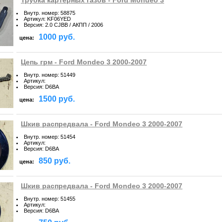
Трубка картерных газов - Ford Mondeo 3
Внутр. номер
:
58875
Артикул
:
KF06YED
Версия
:
2.0 CJBB / АКПП / 2006
1000 руб.
цена:
Цепь грм - Ford Mondeo 3 2000-2007
Внутр. номер
:
51449
Артикул
:
Версия
:
D6BA
1500 руб.
цена:
Шкив распредвала - Ford Mondeo 3 2000-2007
Внутр. номер
:
51454
Артикул
:
Версия
:
D6BA
850 руб.
цена:
Шкив распредвала - Ford Mondeo 3 2000-2007
Внутр. номер
:
51455
Артикул
:
Версия
:
D6BA