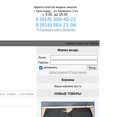
Адреса пунктов выдачи заказов:
г. Краснодар.,
ул. Калинина 1/1а
с 9.00. до 18.00 .
8 (918) 368-45-21
8 (918) 364-21-06
Напишите нам в WhatsApp
Приветствую Вас
Гость
Форма входа
Логин:
Пароль:
запомнить
Забыл пароль
|
Регистрация
Корзина
Ваша корзина пуста
НОВЫЕ ТОВАРЫ
рка
·
модель
·
Состояние