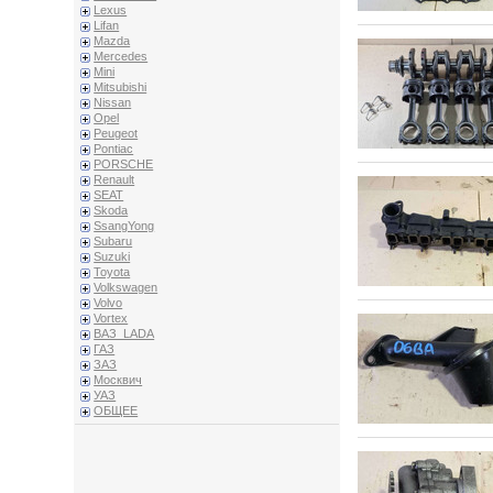
Lexus
Lifan
Mazda
Mercedes
Mini
Mitsubishi
Nissan
Opel
Peugeot
Pontiac
PORSCHE
Renault
SEAT
Skoda
SsangYong
Subaru
Suzuki
Toyota
Volkswagen
Volvo
Vortex
ВАЗ_LADA
ГАЗ
ЗАЗ
Москвич
УАЗ
ОБЩЕЕ