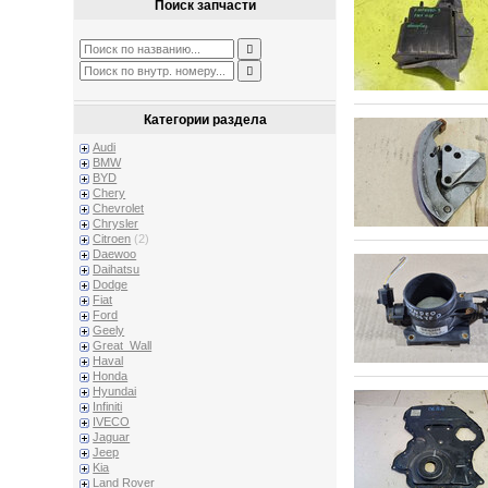
Поиск запчасти
Категории раздела
Audi
BMW
BYD
Chery
Chevrolet
Chrysler
Citroen
(2)
Daewoo
Daihatsu
Dodge
Fiat
Ford
Geely
Great_Wall
Haval
Honda
Hyundai
Infiniti
IVECO
Jaguar
Jeep
Kia
Land Rover