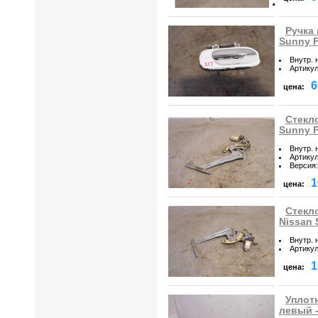
Ручка 
Sunny 
Внутр. 
Артику
6
цена:
Стекл
Sunny 
Внутр. 
Артику
Версия
:
1
цена:
Стекл
Nissan
Внутр. 
Артику
1
цена:
Уплот
левый -