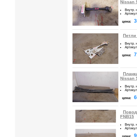
Nissan
Внутр. 
Артику
3
цена:
Петли 
Внутр. 
Артику
7
цена:
Планка
Nissan
Внутр. 
Артику
6
цена:
Повод
FNB15
Внутр. 
Артику
9
цена: