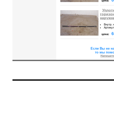
6
цена:
Уплот
горизо
наружн
Внутр. 
Артику
6
цена:
Если Вы не н
то мы пом
Напишите