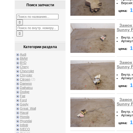
Версия
:
Поиск запчасти
1
цена:
Замок 
Sunny 
Внутр. 
Артику
Категории раздела
1
цена:
Audi
BMW
Замок 
BYD
Sunny 
Chery
Chevrolet
Внутр. 
Chrysler
Артику
Citroen
(2)
Daewoo
1
цена:
Daihatsu
Dodge
Fiat
Замок
Ford
Sunny 
Geely
Great_Wall
Внутр. 
Haval
Артику
Honda
Hyundai
1
цена:
Infiniti
IVECO