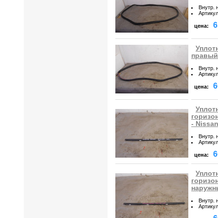
Внутр. 
Артику
6
цена:
Уплот
правый 
Внутр. 
Артику
6
цена:
Уплот
горизо
- Nissa
Внутр. 
Артику
6
цена:
Уплот
горизо
наружн
Внутр. 
Артику