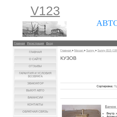
V123
АВТ
Главная
|
Регистрация
|
Вход
Главная
»
Nissan
»
Sunny
»
Sunny B15 (199
ГЛАВНАЯ
КУЗОВ
О САЙТЕ
ОТЗЫВЫ
ГАРАНТИЯ И УСЛОВИЯ
ВОЗВРАТА
ЭВАКУАТОР
Сортировка:
Пр
ВЫКУП АВТО
ВАКАНСИИ
КОНТАКТЫ
Бачок
ОБРАТНАЯ СВЯЗЬ
Внутр. 
Артику