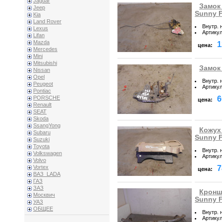
Jaguar
Замок
Jeep
Sunny 
Kia
Land Rover
Внутр. 
Lexus
Артику
Lifan
Mazda
1
цена:
Mercedes
Mini
Mitsubishi
Замок 
Nissan
Opel
Внутр. 
Peugeot
Артику
Pontiac
6
PORSCHE
цена:
Renault
SEAT
Skoda
SsangYong
Кожух
Subaru
Sunny 
Suzuki
Toyota
Внутр. 
Volkswagen
Артику
Volvo
7
Vortex
цена:
ВАЗ_LADA
ГАЗ
ЗАЗ
Кронш
Москвич
Sunny 
УАЗ
ОБЩЕЕ
Внутр. 
Артику