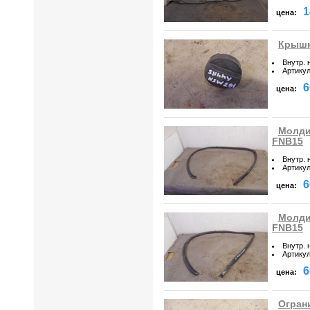
1
цена:
Крышк
Внутр. 
Артику
6
цена:
Молди
FNB15
Внутр. 
Артику
6
цена:
Молди
FNB15
Внутр. 
Артику
6
цена:
Огран