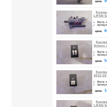
9
цена:
Клапан
LIFAN S
Внутр. 
Артикул
6
цена:
Кнопка
Solano 
Внутр. 
Артикул
5
цена:
Кнопка
2010-20
Внутр. 
Артикул
1
цена:
Кнопка
LIFAN S