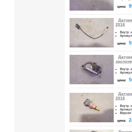
9
цена:
Датчик
2016
Внутр. 
Артикул
5
цена:
Датчи
заслонк
Внутр. 
Артикул
5
цена:
Датчик
2016
Внутр. 
Артикул
Версия
:
2
цена:
Динами