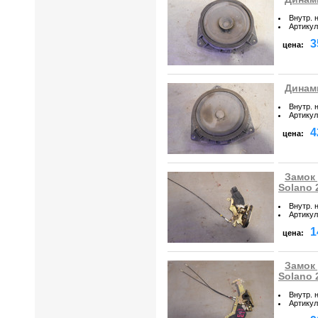
Внутр. 
Артикул
3
цена:
Динами
Внутр. 
Артикул
4
цена:
Замок 
Solano 
Внутр. 
Артикул
1
цена:
Замок 
Solano 
Внутр. 
Артикул