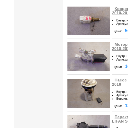
Концев
2010-20
Внутр. 
Артикул
5
цена:
Моторч
2010-20
Внутр. 
Артикул
1
цена:
Насос 
2016
Внутр. 
Артикул
Версия
:
1
цена:
Перек
LIFAN S