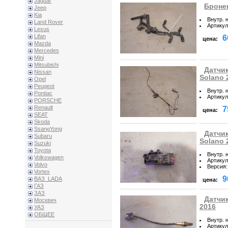
Jaguar
Бронеп
Jeep
Kia
Внутр. 
Land Rover
Артикул
Lexus
Lifan
6
цена:
Mazda
Mercedes
Mini
Mitsubishi
Датчи
Nissan
Solano 
Opel
Peugeot
Внутр. 
Pontiac
Артикул
PORSCHE
Renault
7
цена:
SEAT
Skoda
SsangYong
Датчик
Subaru
Solano 
Suzuki
Toyota
Внутр. 
Volkswagen
Артикул
Volvo
Версия
:
Vortex
9
ВАЗ_LADA
цена:
ГАЗ
ЗАЗ
Датчик
Москвич
2016
УАЗ
ОБЩЕЕ
Внутр. 
Артикул