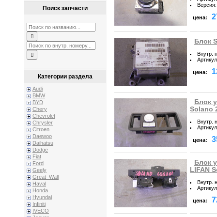
Версия
:
Поиск запчасти
2
цена:
Блок S
Внутр. 
Артикул
1
цена:
Категории раздела
Audi
BMW
Блок у
BYD
Solano 
Chery
Chevrolet
Внутр. 
Chrysler
Артикул
Citroen
Daewoo
3
цена:
Daihatsu
Dodge
Fiat
Блок 
Ford
LIFAN S
Geely
Great_Wall
Внутр. 
Haval
Артикул
Honda
Hyundai
7
цена:
Infiniti
IVECO