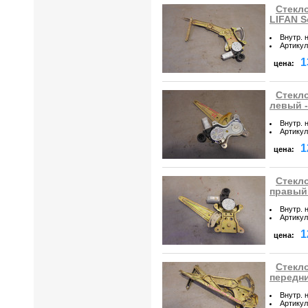
Стекл
LIFAN S
Внутр. 
Артикул
1
цена:
Стекл
левый -
Внутр. 
Артикул
1
цена:
Стекл
правый 
Внутр. 
Артикул
1
цена:
Стекл
передни
Внутр. 
Артикул