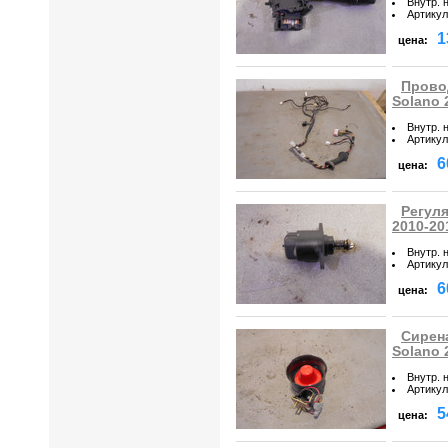
Внутр. 
Артикул
1
цена:
Прово
Solano 
Внутр. 
Артикул
6
цена:
Регуля
2010-20
Внутр. 
Артикул
6
цена:
Сирена
Solano 
Внутр. 
Артикул
5
цена: