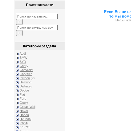
Поиск запчасти
Если Вы не н
то мы пом
Напишите
Категории раздела
Audi
BMW
BYD
Chery
Chevrolet
Chrysler
Citroen
(2)
Daewoo
Daihatsu
Dodge
Fiat
Ford
Geely
Great_Wall
Haval
Honda
Hyundai
Infiniti
IVECO