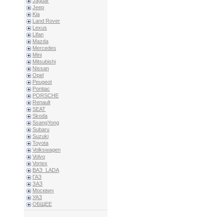
Jaguar
Jeep
Kia
Land Rover
Lexus
Lifan
Mazda
Mercedes
Mini
Mitsubishi
Nissan
Opel
Peugeot
Pontiac
PORSCHE
Renault
SEAT
Skoda
SsangYong
Subaru
Suzuki
Toyota
Volkswagen
Volvo
Vortex
ВАЗ_LADA
ГАЗ
ЗАЗ
Москвич
УАЗ
ОБЩЕЕ