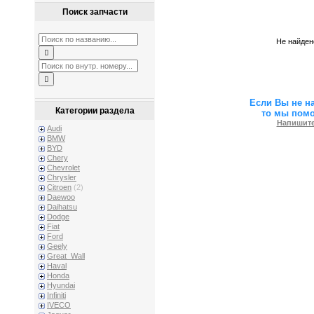
Поиск запчасти
Не найден
Если Вы не н
Категории раздела
то мы пом
Напишите
Audi
BMW
BYD
Chery
Chevrolet
Chrysler
Citroen
(2)
Daewoo
Daihatsu
Dodge
Fiat
Ford
Geely
Great_Wall
Haval
Honda
Hyundai
Infiniti
IVECO