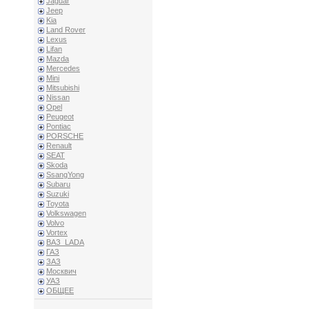
Jaguar
Jeep
Kia
Land Rover
Lexus
Lifan
Mazda
Mercedes
Mini
Mitsubishi
Nissan
Opel
Peugeot
Pontiac
PORSCHE
Renault
SEAT
Skoda
SsangYong
Subaru
Suzuki
Toyota
Volkswagen
Volvo
Vortex
ВАЗ_LADA
ГАЗ
ЗАЗ
Москвич
УАЗ
ОБЩЕЕ