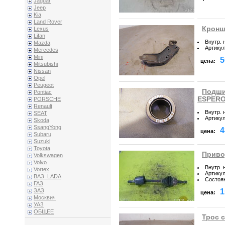
Jaguar
Jeep
Kia
Land Rover
Кронш
Lexus
Lifan
Внутр. 
Mazda
Артику
Mercedes
Mini
5
цена:
Mitsubishi
Nissan
Opel
Peugeot
Подши
Pontiac
ESPER
PORSCHE
Renault
Внутр. 
SEAT
Артику
Skoda
SsangYong
4
цена:
Subaru
Suzuki
Toyota
Приво
Volkswagen
Volvo
Внутр. 
Vortex
Артику
ВАЗ_LADA
Состоя
ГАЗ
1
ЗАЗ
цена:
Москвич
УАЗ
ОБЩЕЕ
Трос 