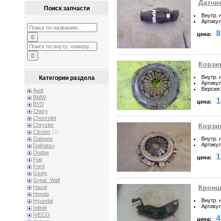
Датчи
Поиск запчасти
Внутр. 
Артику
8
цена:
Корзи
Внутр. 
Категории раздела
Артику
Версия
:
Audi
BMW
1
цена:
BYD
Chery
Chevrolet
Chrysler
Корзи
Citroen
(2)
Внутр. 
Daewoo
Артику
Daihatsu
Dodge
1
цена:
Fiat
Ford
Geely
Great_Wall
Кронш
Haval
Honda
Внутр. 
Hyundai
Артику
Infiniti
IVECO
4
цена: