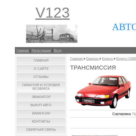
V123
АВТ
Главная
|
Регистрация
|
Вход
Главная
»
Daewoo
»
Espero
»
Espero (1995 
ГЛАВНАЯ
ТРАНСМИССИЯ
О САЙТЕ
ОТЗЫВЫ
ГАРАНТИЯ И УСЛОВИЯ
ВОЗВРАТА
ЭВАКУАТОР
ВЫКУП АВТО
ВАКАНСИИ
Сортировка:
Пр
КОНТАКТЫ
ОБРАТНАЯ СВЯЗЬ