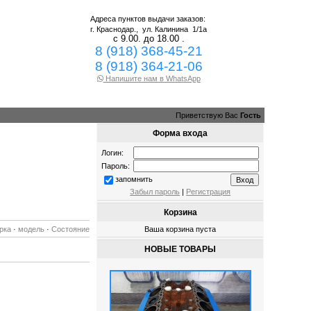
Адреса пунктов выдачи заказов:
г. Краснодар.,
ул. Калинина 1/1а
с 9.00. до 18.00 .
8 (918) 368-45-21
8 (918) 364-21-06
Напишите нам в WhatsApp
Приветствую Вас
Гость
Форма входа
Логин:
Пароль:
запомнить
Забыл пароль
|
Регистрация
Корзина
рка
·
модель
·
Состояние
Ваша корзина пуста
НОВЫЕ ТОВАРЫ