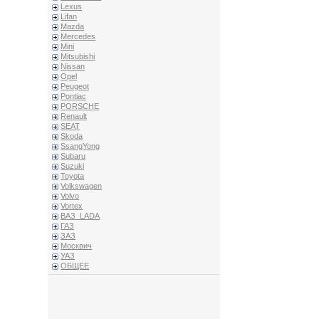
Lexus
Lifan
Mazda
Mercedes
Mini
Mitsubishi
Nissan
Opel
Peugeot
Pontiac
PORSCHE
Renault
SEAT
Skoda
SsangYong
Subaru
Suzuki
Toyota
Volkswagen
Volvo
Vortex
ВАЗ_LADA
ГАЗ
ЗАЗ
Москвич
УАЗ
ОБЩЕЕ