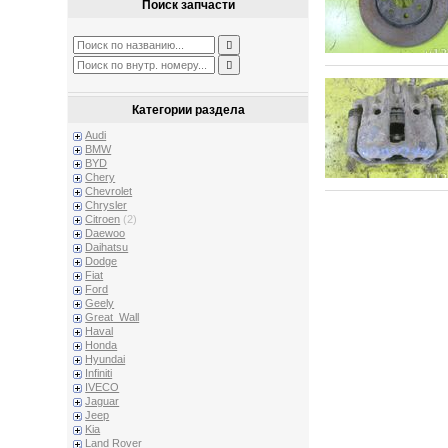
Поиск запчасти
Категории раздела
Audi
BMW
BYD
Chery
Chevrolet
Chrysler
Citroen
(2)
Daewoo
Daihatsu
Dodge
Fiat
Ford
Geely
Great_Wall
Haval
Honda
Hyundai
Infiniti
IVECO
Jaguar
Jeep
Kia
Land Rover