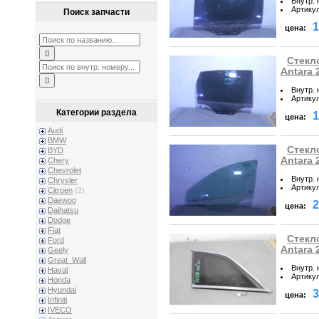
Внутр.
Артику
Поиск запчасти
1
цена:
Стекл
Antara 
Внутр.
Артику
Категории раздела
1
цена:
Audi
BMW
Стекл
BYD
Antara 
Chery
Chevrolet
Внутр.
Chrysler
Артику
Citroen
(2)
Daewoo
2
цена:
Daihatsu
Dodge
Fiat
Стекл
Ford
Antara 
Geely
Great_Wall
Внутр.
Haval
Артику
Honda
Hyundai
3
цена:
Infiniti
IVECO