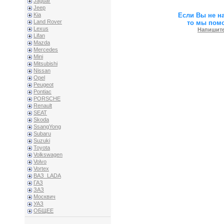
Jaguar
Jeep
Если Вы не н
Kia
Land Rover
то мы пом
Lexus
Напишите
Lifan
Mazda
Mercedes
Mini
Mitsubishi
Nissan
Opel
Peugeot
Pontiac
PORSCHE
Renault
SEAT
Skoda
SsangYong
Subaru
Suzuki
Toyota
Volkswagen
Volvo
Vortex
ВАЗ_LADA
ГАЗ
ЗАЗ
Москвич
УАЗ
ОБЩЕЕ