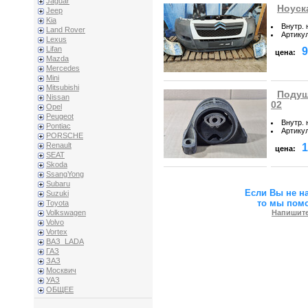
Jaguar
Ноуска
Jeep
Kia
Внутр.
Land Rover
Артику
Lexus
Lifan
9
цена:
Mazda
Mercedes
Mini
Mitsubishi
Подушк
Nissan
02
Opel
Peugeot
Внутр.
Pontiac
Артику
PORSCHE
Renault
1
цена:
SEAT
Skoda
SsangYong
Subaru
Если Вы не н
Suzuki
то мы пом
Toyota
Напишите
Volkswagen
Volvo
Vortex
ВАЗ_LADA
ГАЗ
ЗАЗ
Москвич
УАЗ
ОБЩЕЕ