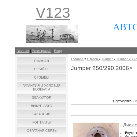
V123
АВТ
Главная
|
Регистрация
|
Вход
Главная
»
Citroen
»
Jumper
»
Jumper 250/
ГЛАВНАЯ
Jumper 250/290 2006>
О САЙТЕ
ОТЗЫВЫ
ГАРАНТИЯ И УСЛОВИЯ
ВОЗВРАТА
ЭВАКУАТОР
Сортировка:
Пр
ВЫКУП АВТО
ВАКАНСИИ
КОНТАКТЫ
Диск 
ОБРАТНАЯ СВЯЗЬ
Внутр.
Артику