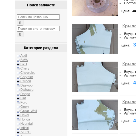
Состоя
Поиск запчасти
цена:
19
Крыло
Внутр.
Артику
3
цена:
Категории раздела
Audi
BMW
Крыло
BYD
Chery
Внутр.
Chevrolet
Артику
Chrysler
Citroen
4
цена:
Daewoo
Daihatsu
Dodge
Fiat
Крыло
Ford
Geely
Внутр.
Great_Wall
Артику
Haval
Honda
4
цена:
Hyundai
Infiniti
IVECO