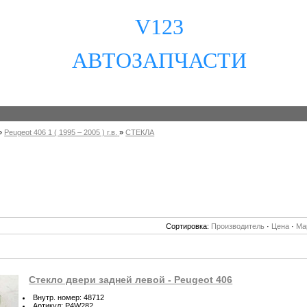
V123
АВТОЗАПЧАСТИ
»
Peugeot 406 1 ( 1995 – 2005 ) г.в.
»
СТЕКЛА
Сортировка:
Производитель
·
Цена
·
Ма
Стекло двери задней левой - Peugeot 406
Внутр. номер
:
48712
Артикул
:
P4W282