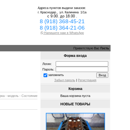
Адреса пунктов выдачи заказов:
г. Краснодар.,
ул. Калинина 1/1а
с 9.00. до 18.00 .
8 (918) 368-45-21
8 (918) 364-21-06
Напишите нам в WhatsApp
Приветствую Вас
Гость
Форма входа
Логин:
Пароль:
запомнить
Забыл пароль
|
Регистрация
Корзина
рка
·
модель
·
Состояние
Ваша корзина пуста
НОВЫЕ ТОВАРЫ