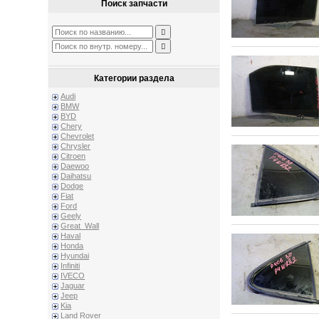
Поиск запчасти
Категории раздела
Audi
BMW
BYD
Chery
Chevrolet
Chrysler
Citroen
Daewoo
Daihatsu
Dodge
Fiat
Ford
Geely
Great_Wall
Haval
Honda
Hyundai
Infiniti
IVECO
Jaguar
Jeep
Kia
Land Rover