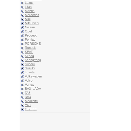
Lexus
Lifan
Mazda
Mercedes
Mini
Mitsubishi
Nissan
Opel
Peugeot
Pontiac
PORSCHE
Renault
SEAT
Skoda
SsangYong
Subaru
Suzuki
Toyota
Volkswagen
Volvo
Vortex
ВАЗ_LADA
ГАЗ
ЗАЗ
Москвич
УАЗ
ОБЩЕЕ