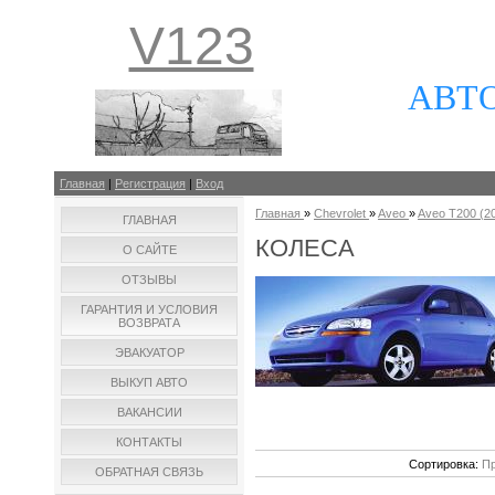
V123
АВТ
Главная
|
Регистрация
|
Вход
Главная
»
Chevrolet
»
Aveo
»
Aveo T200 (20
ГЛАВНАЯ
КОЛЕСА
О САЙТЕ
ОТЗЫВЫ
ГАРАНТИЯ И УСЛОВИЯ
ВОЗВРАТА
ЭВАКУАТОР
ВЫКУП АВТО
ВАКАНСИИ
КОНТАКТЫ
Сортировка:
Пр
ОБРАТНАЯ СВЯЗЬ