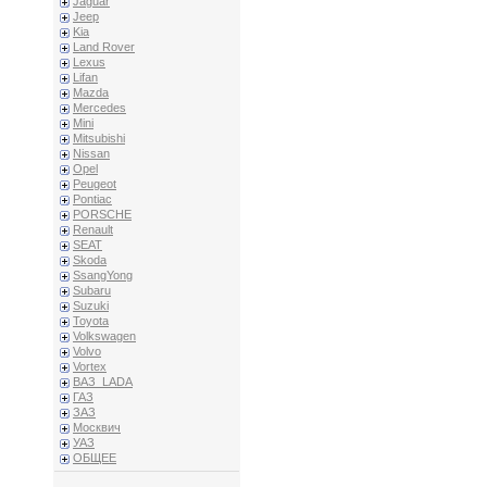
Jaguar
Jeep
Kia
Land Rover
Lexus
Lifan
Mazda
Mercedes
Mini
Mitsubishi
Nissan
Opel
Peugeot
Pontiac
PORSCHE
Renault
SEAT
Skoda
SsangYong
Subaru
Suzuki
Toyota
Volkswagen
Volvo
Vortex
ВАЗ_LADA
ГАЗ
ЗАЗ
Москвич
УАЗ
ОБЩЕЕ