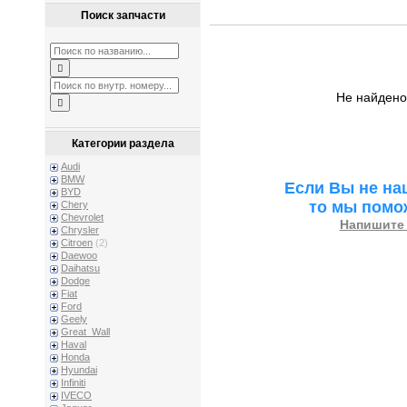
Поиск запчасти
Не найдено
Категории раздела
Audi
BMW
Если Вы не на
BYD
то мы помо
Chery
Chevrolet
Напишите 
Chrysler
Citroen
(2)
Daewoo
Daihatsu
Dodge
Fiat
Ford
Geely
Great_Wall
Haval
Honda
Hyundai
Infiniti
IVECO