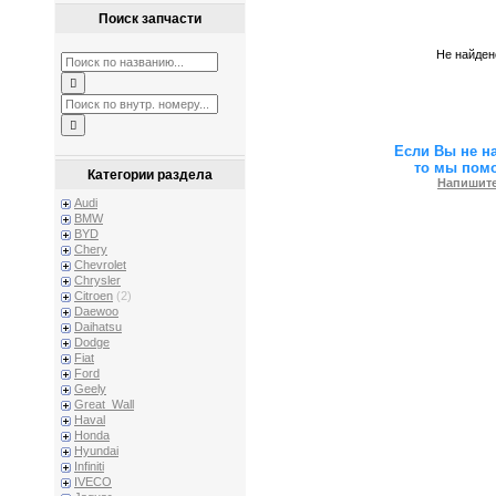
Поиск запчасти
Не найден
Если Вы не н
то мы пом
Категории раздела
Напишите
Audi
BMW
BYD
Chery
Chevrolet
Chrysler
Citroen
(2)
Daewoo
Daihatsu
Dodge
Fiat
Ford
Geely
Great_Wall
Haval
Honda
Hyundai
Infiniti
IVECO