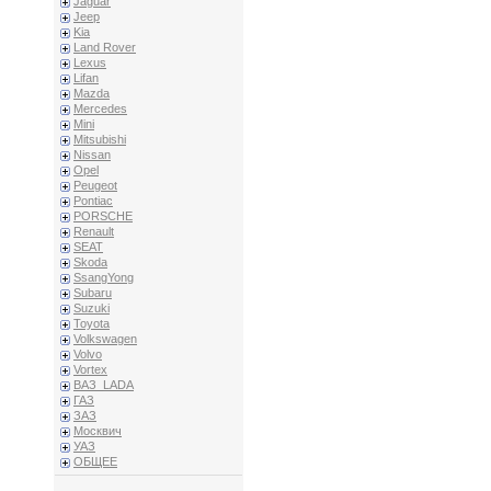
Jaguar
Jeep
Kia
Land Rover
Lexus
Lifan
Mazda
Mercedes
Mini
Mitsubishi
Nissan
Opel
Peugeot
Pontiac
PORSCHE
Renault
SEAT
Skoda
SsangYong
Subaru
Suzuki
Toyota
Volkswagen
Volvo
Vortex
ВАЗ_LADA
ГАЗ
ЗАЗ
Москвич
УАЗ
ОБЩЕЕ