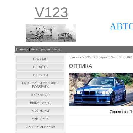
V123
АВТ
Главная
|
Регистрация
|
Вход
Главная
»
BMW
»
3 серия
»
3er E36 ( 1991 
ГЛАВНАЯ
ОПТИКА
О САЙТЕ
ОТЗЫВЫ
ГАРАНТИЯ И УСЛОВИЯ
ВОЗВРАТА
ЭВАКУАТОР
ВЫКУП АВТО
ВАКАНСИИ
Сортировка:
Пр
КОНТАКТЫ
ОБРАТНАЯ СВЯЗЬ