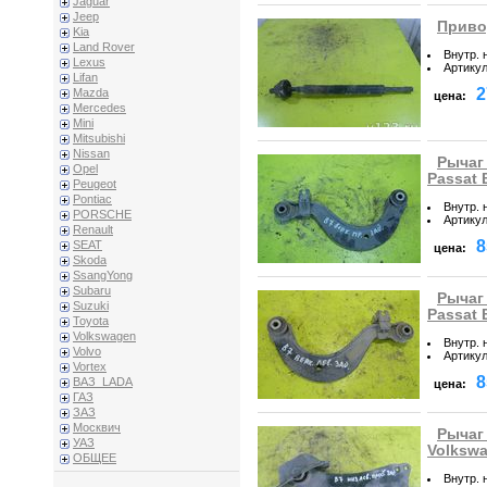
Jaguar
Jeep
Приво
Kia
Land Rover
Внутр. 
Lexus
Артику
Lifan
2
Mazda
цена:
Mercedes
Mini
Mitsubishi
Nissan
Рычаг
Opel
Passat 
Peugeot
Pontiac
Внутр. 
PORSCHE
Артику
Renault
8
SEAT
цена:
Skoda
SsangYong
Subaru
Рычаг
Suzuki
Passat 
Toyota
Volkswagen
Внутр. 
Volvo
Артику
Vortex
8
ВАЗ_LADA
цена:
ГАЗ
ЗАЗ
Москвич
Рычаг
УАЗ
Volkswa
ОБЩЕЕ
Внутр. 