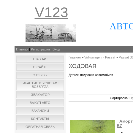
V123
АВТ
Главная
|
Регистрация
|
Вход
Главная
»
Volkswagen
»
Passat
»
Passat B6
ГЛАВНАЯ
ХОДОВАЯ
О САЙТЕ
Детали подвески автомобиля.
ОТЗЫВЫ
ГАРАНТИЯ И УСЛОВИЯ
ВОЗВРАТА
ЭВАКУАТОР
Сортировка:
Пр
ВЫКУП АВТО
ВАКАНСИИ
КОНТАКТЫ
Аморт
B7
ОБРАТНАЯ СВЯЗЬ