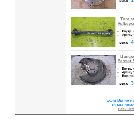
1
цена:
Тяга з
Volkswa
Внутр. 
Артику
4
цена:
Цапфа
Passat 
Внутр. 
Артику
Версия
:
3
цена:
Если Вы не н
то мы пом
Напишите