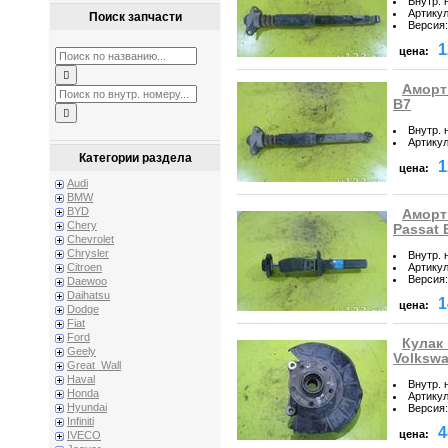
Внутр. 
Артику
Поиск запчасти
Версия
:
1
цена:
Аморт
B7
Внутр. 
Артику
Категории раздела
1
цена:
Audi
BMW
BYD
Аморт
Chery
Passat 
Chevrolet
Chrysler
Внутр. 
Артику
Citroen
Версия
:
Daewoo
Daihatsu
1
цена:
Dodge
Fiat
Ford
Кулак
Geely
Volkswa
Great_Wall
Haval
Внутр. 
Honda
Артику
Hyundai
Версия
:
Infiniti
4
цена:
IVECO