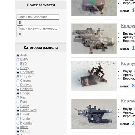
Версия
:
Поиск запчасти
1
цена:
Корпус
Внутр. 
Артику
Версия
:
1
Категории раздела
цена:
Audi
BMW
Корпус
BYD
Chery
Внутр. 
Chevrolet
Артику
Chrysler
Версия
:
Citroen
Daewoo
8
цена:
Daihatsu
Dodge
Fiat
Корпус
Ford
Geely
Внутр. 
Great_Wall
Артику
Haval
Версия
:
Honda
2
Hyundai
цена:
Infiniti
IVECO