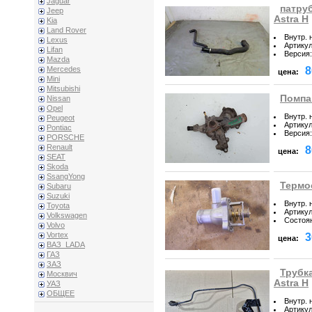
Jaguar
патру
Jeep
Astra H
Kia
Land Rover
Внутр. 
Lexus
Артику
Lifan
Версия
:
Mazda
8
Mercedes
цена:
Mini
Mitsubishi
Помпа 
Nissan
Opel
Внутр. 
Peugeot
Артику
Pontiac
Версия
:
PORSCHE
Renault
8
цена:
SEAT
Skoda
SsangYong
Термос
Subaru
Suzuki
Внутр. 
Toyota
Артику
Volkswagen
Состоя
Volvo
Vortex
3
цена:
ВАЗ_LADA
ГАЗ
ЗАЗ
Трубк
Москвич
Astra H
УАЗ
ОБЩЕЕ
Внутр. 
Артику