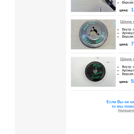
Версия
:
1
цена:
Шкив 
Внутр. 
Артику
Версия
:
7
цена:
Шкив п
Внутр. 
Артику
Версия
:
5
цена:
Если Вы не н
то мы пом
Напишите