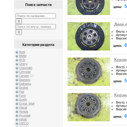
Поиск запчасти
5
цена:
Диск с
Внутр.
Артику
Версия
6
Категории раздела
цена:
Audi
BMW
Корзи
BYD
Chery
Внутр.
Chevrolet
Артику
Chrysler
Версия
Citroen
(2)
Daewoo
5
цена:
Daihatsu
Dodge
Fiat
Корзи
Ford
Geely
Внутр.
Great_Wall
Артику
Haval
Версия
Honda
6
Hyundai
цена:
Infiniti
IVECO