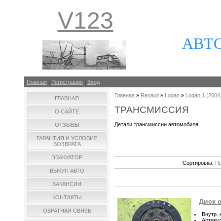
V123
АВТ
Главная
|
Регистрация
|
Вход
Главная
»
Renault
»
Logan
»
Logan 1 (2004 
ГЛАВНАЯ
ТРАНСМИССИЯ
О САЙТЕ
Детали трансмиссии автомобиля.
ОТЗЫВЫ
ГАРАНТИЯ И УСЛОВИЯ
ВОЗВРАТА
ЭВАКУАТОР
Сортировка:
Пр
ВЫКУП АВТО
ВАКАНСИИ
КОНТАКТЫ
Диск с
ОБРАТНАЯ СВЯЗЬ
Внутр.
Артику