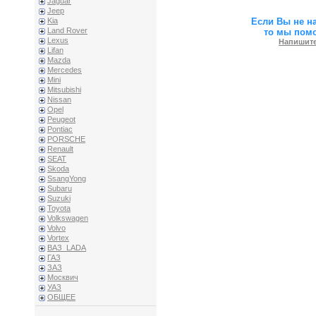
Jaguar
Jeep
Если Вы не н
Kia
Land Rover
то мы пом
Lexus
Напишите
Lifan
Mazda
Mercedes
Mini
Mitsubishi
Nissan
Opel
Peugeot
Pontiac
PORSCHE
Renault
SEAT
Skoda
SsangYong
Subaru
Suzuki
Toyota
Volkswagen
Volvo
Vortex
ВАЗ_LADA
ГАЗ
ЗАЗ
Москвич
УАЗ
ОБЩЕЕ