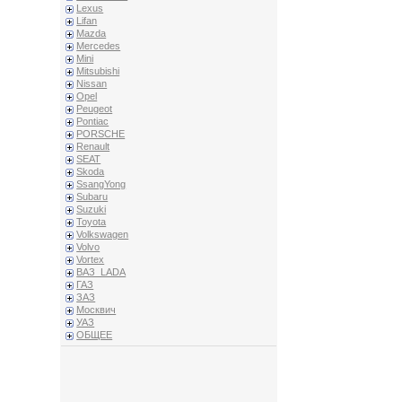
Lexus
Lifan
Mazda
Mercedes
Mini
Mitsubishi
Nissan
Opel
Peugeot
Pontiac
PORSCHE
Renault
SEAT
Skoda
SsangYong
Subaru
Suzuki
Toyota
Volkswagen
Volvo
Vortex
ВАЗ_LADA
ГАЗ
ЗАЗ
Москвич
УАЗ
ОБЩЕЕ