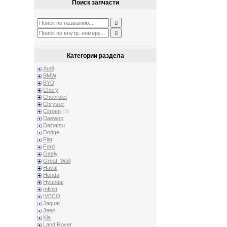
Поиск запчасти
Категории раздела
Audi
BMW
BYD
Chery
Chevrolet
Chrysler
Citroen
(2)
Daewoo
Daihatsu
Dodge
Fiat
Ford
Geely
Great_Wall
Haval
Honda
Hyundai
Infiniti
IVECO
Jaguar
Jeep
Kia
Land Rover