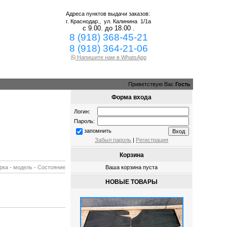
Адреса пунктов выдачи заказов:
г. Краснодар.,
ул. Калинина 1/1а
с 9.00. до 18.00 .
8 (918) 368-45-21
8 (918) 364-21-06
Напишите нам в WhatsApp
Приветствую Вас
Гость
Форма входа
Логин:
Пароль:
запомнить
Забыл пароль
|
Регистрация
Корзина
рка
·
модель
·
Состояние
Ваша корзина пуста
НОВЫЕ ТОВАРЫ