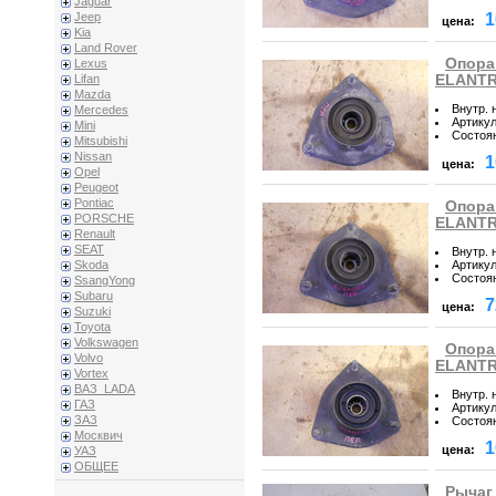
Jaguar
1
Jeep
цена:
Kia
Land Rover
Опора
Lexus
ELANTRA
Lifan
Mazda
Внутр. 
Mercedes
Артику
Mini
Состоя
Mitsubishi
Nissan
1
цена:
Opel
Peugeot
Pontiac
Опора
PORSCHE
ELANTRA
Renault
SEAT
Внутр. 
Артику
Skoda
Состоя
SsangYong
Subaru
7
цена:
Suzuki
Toyota
Volkswagen
Опора
Volvo
ELANTRA
Vortex
ВАЗ_LADA
Внутр. 
ГАЗ
Артику
ЗАЗ
Состоя
Москвич
1
цена:
УАЗ
ОБЩЕЕ
Рычаг