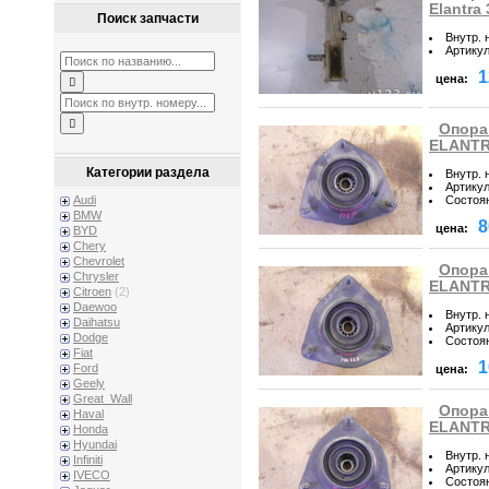
Elantra 
Поиск запчасти
Внутр. 
Артику
1
цена:
Опора
ELANTR
Категории раздела
Внутр. 
Артику
Состоя
Audi
BMW
8
цена:
BYD
Chery
Chevrolet
Опора
Chrysler
ELANTR
Citroen
(2)
Daewoo
Внутр. 
Daihatsu
Артику
Dodge
Состоя
Fiat
1
Ford
цена:
Geely
Great_Wall
Опора
Haval
ELANTRA
Honda
Hyundai
Внутр. 
Infiniti
Артику
IVECO
Состоя