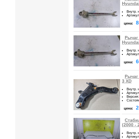
Hyundai 
Внутр. 
Артику
8
цена:
Рычаг
Hyundai 
Внутр. 
Артику
6
цена:
Рычаг 
3 XD
Внутр. 
Артику
Версия
:
Состоя
2
цена:
Стабил
(2000 - 
Внутр. 
Артику