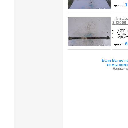
1
цена:
Тяга з
3 (2000 
Внутр. 
Артику
Версия
:
6
цена:
Если Вы не н
то мы пом
Напишите