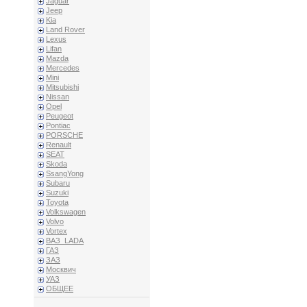
Jaguar
Jeep
Kia
Land Rover
Lexus
Lifan
Mazda
Mercedes
Mini
Mitsubishi
Nissan
Opel
Peugeot
Pontiac
PORSCHE
Renault
SEAT
Skoda
SsangYong
Subaru
Suzuki
Toyota
Volkswagen
Volvo
Vortex
ВАЗ_LADA
ГАЗ
ЗАЗ
Москвич
УАЗ
ОБЩЕЕ