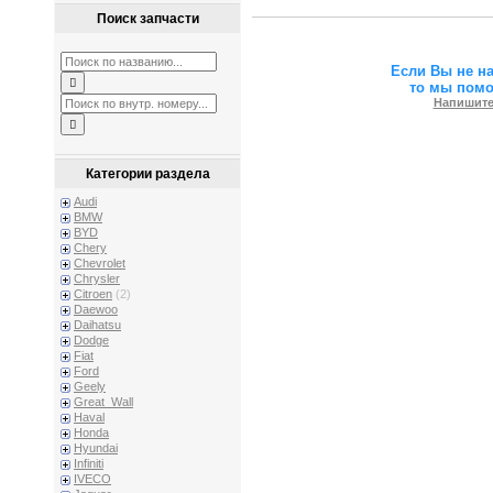
Поиск запчасти
Если Вы не н
то мы пом
Напишите
Категории раздела
Audi
BMW
BYD
Chery
Chevrolet
Chrysler
Citroen
(2)
Daewoo
Daihatsu
Dodge
Fiat
Ford
Geely
Great_Wall
Haval
Honda
Hyundai
Infiniti
IVECO