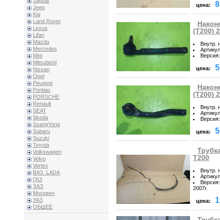
Jaguar
8
цена:
Jeep
Kia
Land Rover
Наконе
Lexus
(T200) 
Lifan
Mazda
Внутр. 
Mercedes
Артику
Версия
:
Mini
Mitsubishi
5
цена:
Nissan
Opel
Peugeot
Наконе
Pontiac
(T200) 
PORSCHE
Renault
Внутр. 
SEAT
Артику
Skoda
Версия
:
SsangYong
5
Subaru
цена:
Suzuki
Toyota
Трубка
Volkswagen
T200
Volvo
Vortex
Внутр. 
ВАЗ_LADA
Артику
ГАЗ
Версия
:
ЗАЗ
2007г.
Москвич
1
УАЗ
цена:
ОБЩЕЕ
Трубка