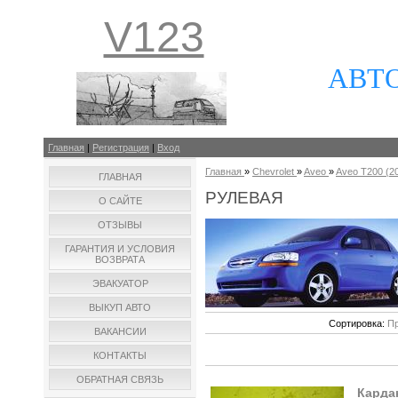
V123
АВТ
Главная
|
Регистрация
|
Вход
Главная
»
Chevrolet
»
Aveo
»
Aveo T200 (20
ГЛАВНАЯ
РУЛЕВАЯ
О САЙТЕ
ОТЗЫВЫ
ГАРАНТИЯ И УСЛОВИЯ
ВОЗВРАТА
ЭВАКУАТОР
ВЫКУП АВТО
Сортировка:
Пр
ВАКАНСИИ
КОНТАКТЫ
ОБРАТНАЯ СВЯЗЬ
Кардан