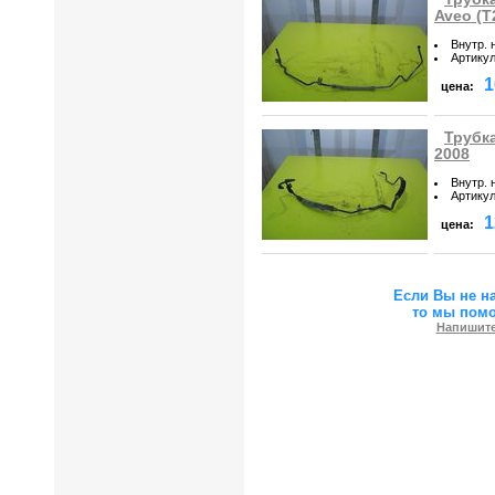
Aveo (T
Внутр. 
Артику
1
цена:
Трубка
2008
Внутр. 
Артику
1
цена:
Если Вы не н
то мы пом
Напишите