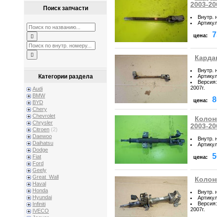
2003-20
Поиск запчасти
Внутр. 
Артику
7
цена:
Кардан
Внутр. 
Артику
Категории раздела
Версия
:
2007г.
Audi
BMW
8
цена:
BYD
Chery
Chevrolet
Колонк
Chrysler
2003-20
Citroen
(2)
Daewoo
Внутр. 
Daihatsu
Артику
Dodge
5
Fiat
цена:
Ford
Geely
Great_Wall
Колонк
Haval
Honda
Внутр. 
Hyundai
Артику
Версия
:
Infiniti
2007г.
IVECO