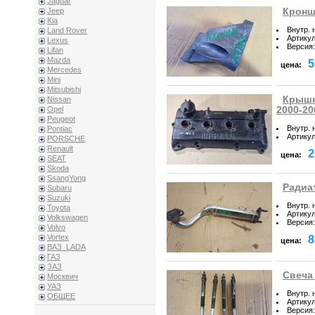
Jaguar
Кроншт
Jeep
Kia
Внутр. 
Land Rover
Артику
Lexus
Версия
:
Lifan
Mazda
5
цена:
Mercedes
Mini
Mitsubishi
Крышка
Nissan
2000-20
Opel
Peugeot
Внутр. 
Pontiac
Артику
PORSCHE
Renault
2
цена:
SEAT
Skoda
SsangYong
Радиат
Subaru
Suzuki
Внутр. 
Toyota
Артику
Volkswagen
Версия
:
Volvo
Vortex
8
цена:
ВАЗ_LADA
ГАЗ
ЗАЗ
Свеча 
Москвич
УАЗ
Внутр. 
ОБЩЕЕ
Артику
Версия
: