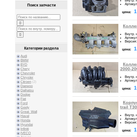
Внутр. 
Артику
Поиск запчасти
1
цена:
Коллек
Внутр. 
Артику
Версия
:
1
Категории раздела
цена:
Audi
BMW
Коллек
BYD
2000-20
Chery
Chevrolet
Внутр. 
Chrysler
Артику
Citroen
(2)
Daewoo
1
цена:
Daihatsu
Dodge
Fiat
Корпу
Ford
trail T30
Geely
Great_Wall
Внутр. 
Haval
Артику
Honda
Версия
:
Hyundai
Infiniti
1
цена:
IVECO