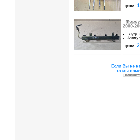
1
цена:
Форсун
2000-20
Внутр. 
Артику
2
цена:
Если Вы не н
то мы пом
Напишите