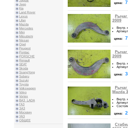
Jaguar
7
цена:
Jeep
Kia
Land Rover
Рычаг 
Lexus
2009
Lifan
Mazda
Внутр. 
Mercedes
Артику
Mini
Mitsubishi
7
цена:
Nissan
Opel
Peugeot
Рычаг 
Pontiac
2009
PORSCHE
Renault
Внутр. 
SEAT
Артику
Skoda
SsangYong
3
цена:
Subaru
Suzuki
Toyota
Рычаг
Volkswagen
Mazda 3
Volvo
Vortex
Внутр. 
ВАЗ_LADA
Артику
ГАЗ
Состоя
ЗАЗ
2
Москвич
цена:
УАЗ
ОБЩЕЕ
Стаби