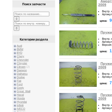
Аморти
Поиск запчасти
2009
Внутр. 
Артику
9
цена:
Пружин
Внутр. 
Категории раздела
Артику
Версия
:
Audi
BMW
1
цена:
BYD
Chery
Chevrolet
Пружин
Chrysler
Citroen
(2)
2009
Daewoo
Внутр. 
Daihatsu
Артику
Dodge
Fiat
7
цена:
Ford
Geely
Great_Wall
Пружин
Haval
2009
Honda
Hyundai
Внутр. 
Infiniti
Артику
IVECO