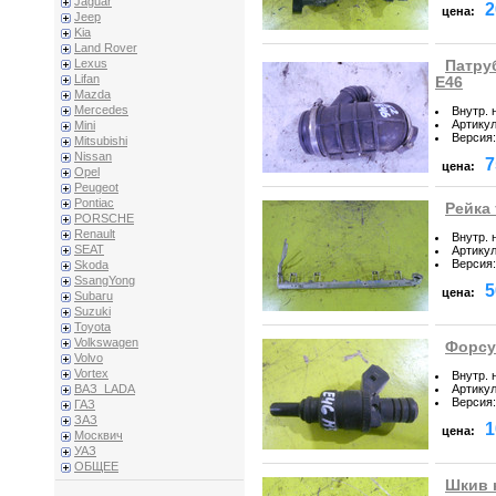
Jaguar
2
цена:
Jeep
Kia
Land Rover
Lexus
Патру
Lifan
E46
Mazda
Mercedes
Внутр. 
Артику
Mini
Версия
:
Mitsubishi
Nissan
7
цена:
Opel
Peugeot
Pontiac
Рейка 
PORSCHE
Renault
Внутр. 
SEAT
Артику
Версия
:
Skoda
SsangYong
5
цена:
Subaru
Suzuki
Toyota
Volkswagen
Форсу
Volvo
Vortex
Внутр. 
Артику
ВАЗ_LADA
Версия
:
ГАЗ
ЗАЗ
1
цена:
Москвич
УАЗ
ОБЩЕЕ
Шкив 