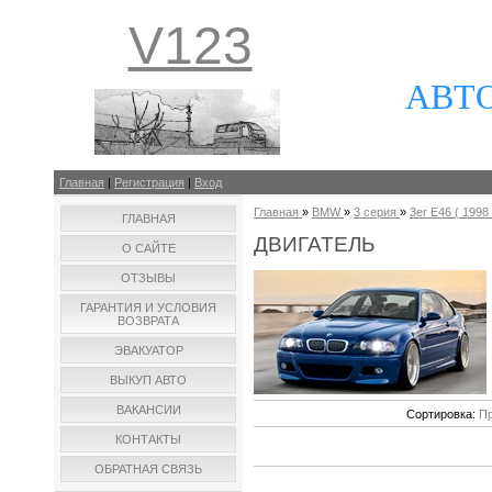
V123
АВТ
Главная
|
Регистрация
|
Вход
Главная
»
BMW
»
3 серия
»
3er E46 ( 1998 
ГЛАВНАЯ
ДВИГАТЕЛЬ
О САЙТЕ
ОТЗЫВЫ
ГАРАНТИЯ И УСЛОВИЯ
ВОЗВРАТА
ЭВАКУАТОР
ВЫКУП АВТО
ВАКАНСИИ
Сортировка:
Пр
КОНТАКТЫ
ОБРАТНАЯ СВЯЗЬ