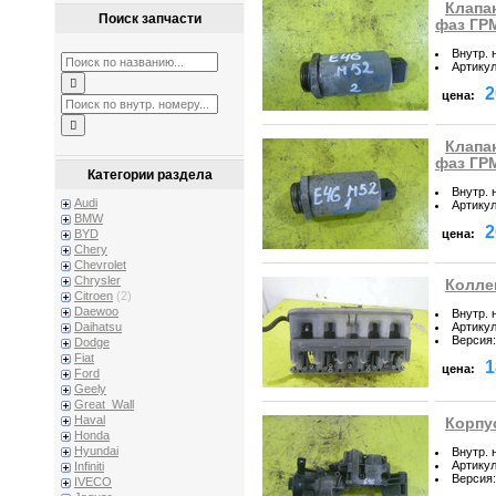
Клапа
Поиск запчасти
фаз ГРМ
Внутр. 
Артику
2
цена:
Клапа
фаз ГРМ
Категории раздела
Внутр. 
Audi
Артику
BMW
2
цена:
BYD
Chery
Chevrolet
Chrysler
Колле
Citroen
(2)
Daewoo
Внутр. 
Артику
Daihatsu
Версия
:
Dodge
Fiat
1
цена:
Ford
Geely
Great_Wall
Haval
Корпу
Honda
Hyundai
Внутр. 
Артику
Infiniti
Версия
:
IVECO