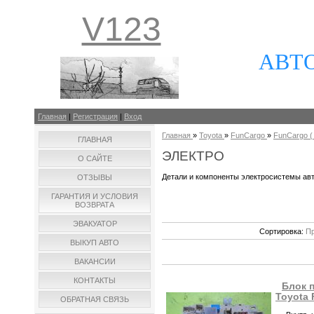
V123
АВТ
Главная
|
Регистрация
|
Вход
Главная
»
Toyota
»
FunCargo
»
FunCargo ( 
ГЛАВНАЯ
ЭЛЕКТРО
О САЙТЕ
Детали и компоненты электросистемы ав
ОТЗЫВЫ
ГАРАНТИЯ И УСЛОВИЯ
ВОЗВРАТА
ЭВАКУАТОР
Сортировка:
Пр
ВЫКУП АВТО
ВАКАНСИИ
КОНТАКТЫ
Блок 
Toyota 
ОБРАТНАЯ СВЯЗЬ