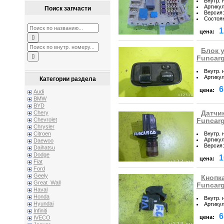
Внутр. 
Артику
Поиск запчасти
Версия
:
Состоя
1
цена:
Блок 
Funcar
Внутр. 
Артику
Категории раздела
6
цена:
Audi
BMW
BYD
Датчи
Chery
Chevrolet
Funcar
Chrysler
Внутр. 
Citroen
Артику
Daewoo
Версия
:
Daihatsu
Dodge
1
цена:
Fiat
Ford
Geely
Кнопк
Great_Wall
Funcar
Haval
Honda
Внутр. 
Hyundai
Артику
Infiniti
6
цена:
IVECO