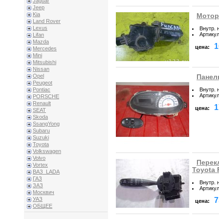
Jaguar
Jeep
Kia
Мотор
Land Rover
Lexus
Внутр. 
Артику
Lifan
Mazda
1
цена:
Mercedes
Mini
Mitsubishi
Nissan
Opel
Панел
Peugeot
Внутр. 
Pontiac
Артику
PORSCHE
Renault
1
цена:
SEAT
Skoda
SsangYong
Subaru
Suzuki
Toyota
Volkswagen
Volvo
Перек
Vortex
Toyota 
ВАЗ_LADA
ГАЗ
Внутр. 
ЗАЗ
Артику
Москвич
7
УАЗ
цена:
ОБЩЕЕ