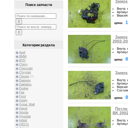
Замок
Поиск запчасти
Внутр.
Артику
Версия
1
цена:
Замок
2002-20
Категории раздела
Внутр.
Артику
Audi
BMW
8
цена:
BYD
Chery
Chevrolet
Замок
Chrysler
Citroen
(2)
Внутр.
Daewoo
Артику
Daihatsu
Версия
Dodge
Состоя
Fiat
Ford
8
цена:
Geely
Great_Wall
Петли
Haval
Honda
BK 200
Hyundai
Внутр.
Infiniti
Артику
IVECO