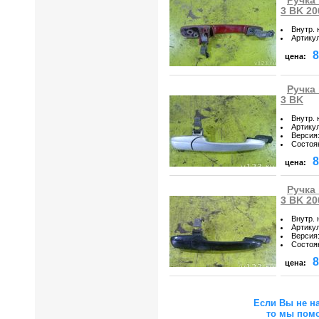
Ручка
3 BK 20
Внутр.
Артику
8
цена:
Ручка
3 BK
Внутр.
Артику
Версия
Состоя
8
цена:
Ручка
3 BK 20
Внутр.
Артику
Версия
Состоя
8
цена:
Если Вы не н
то мы пом