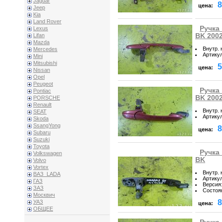
Jaguar
8
цена:
Jeep
Kia
Land Rover
Ручка
Lexus
BK 200
Lifan
Mazda
Внутр.
Mercedes
Артику
Mini
Mitsubishi
5
цена:
Nissan
Opel
Peugeot
Ручка
Pontiac
BK 200
PORSCHE
Renault
Внутр.
SEAT
Артику
Skoda
SsangYong
8
цена:
Subaru
Suzuki
Toyota
Ручка
Volkswagen
BK
Volvo
Vortex
Внутр.
ВАЗ_LADA
Артику
ГАЗ
Версия
ЗАЗ
Состоя
Москвич
8
УАЗ
цена:
ОБЩЕЕ