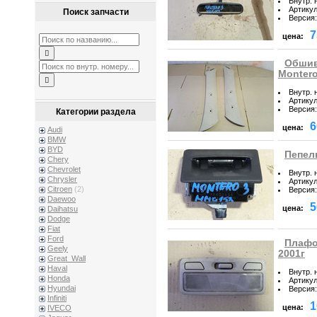
Внутр. 
Артику
Поиск запчасти
Версия
:
7
цена:
Обшивк
Montero
Внутр. 
Артику
Версия
:
Категории раздела
6
цена:
Audi
BMW
BYD
Пепель
Chery
Chevrolet
Внутр. 
Chrysler
Артику
Citroen
(2)
Версия
:
Daewoo
5
цена:
Daihatsu
Dodge
Fiat
Ford
Плафон
Geely
2001г
Great_Wall
Haval
Внутр. 
Honda
Артику
Hyundai
Версия
:
Infiniti
1
цена:
IVECO