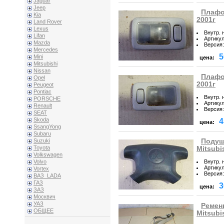
Jaguar
Jeep
Плафон
Kia
2001г
Land Rover
Lexus
Внутр. 
Lifan
Артику
Mazda
Версия
:
Mercedes
5
Mini
цена:
Mitsubishi
Nissan
Плафон
Opel
2001г
Peugeot
Pontiac
Внутр. 
PORSCHE
Артику
Renault
Версия
:
SEAT
Skoda
4
цена:
SsangYong
Subaru
Подуш
Suzuki
Toyota
Mitsubi
Volkswagen
Внутр. 
Volvo
Артику
Vortex
Версия
:
ВАЗ_LADA
ГАЗ
3
цена:
ЗАЗ
Москвич
УАЗ
Ремен
ОБЩЕЕ
Mitsubi