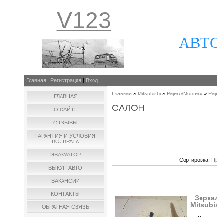
V123
АВТ
Главная
|
Регистрация
|
Вход
Главная
»
Mitsubishi
»
Pajero/Montero
»
Paj
ГЛАВНАЯ
САЛОН
О САЙТЕ
ОТЗЫВЫ
ГАРАНТИЯ И УСЛОВИЯ
ВОЗВРАТА
ЭВАКУАТОР
Сортировка:
Пр
ВЫКУП АВТО
ВАКАНСИИ
КОНТАКТЫ
Зеркал
Mitsubi
ОБРАТНАЯ СВЯЗЬ