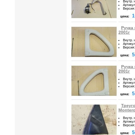
Внутр. 
Артику
Версия
:
1
цена:
Ручка 
2001г
Внутр. 
Артику
Версия
:
5
цена:
Ручка 
2001г
Внутр. 
Артику
Версия
:
5
цена:
Треуго
Montero
Внутр. 
Артику
Версия
:
5
цена: