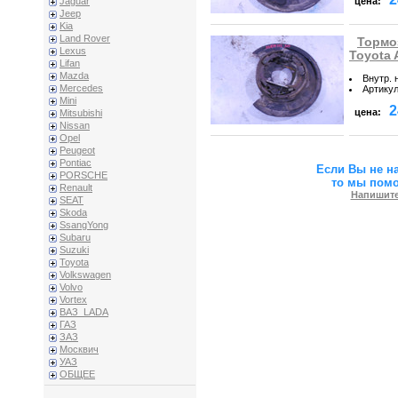
цена:
Jaguar
Jeep
Kia
Land Rover
Тормо
Lexus
Toyota A
Lifan
Mazda
Внутр. 
Mercedes
Артику
Mini
2
цена:
Mitsubishi
Nissan
Opel
Peugeot
Pontiac
Если Вы не н
PORSCHE
то мы пом
Renault
Напишите
SEAT
Skoda
SsangYong
Subaru
Suzuki
Toyota
Volkswagen
Volvo
Vortex
ВАЗ_LADA
ГАЗ
ЗАЗ
Москвич
УАЗ
ОБЩЕЕ