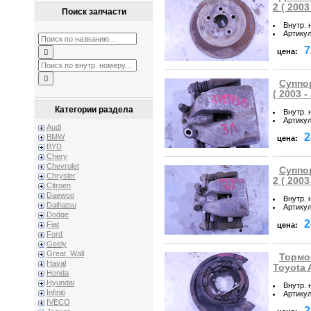
2 ( 2003
Поиск запчасти
Внутр. 
Артику
7
цена:
Суппор
( 2003 -
Категории раздела
Внутр. 
Артику
Audi
2
BMW
цена:
BYD
Chery
Chevrolet
Суппор
Chrysler
2 ( 2003
Citroen
Daewoo
Внутр. 
Daihatsu
Артику
Dodge
2
Fiat
цена:
Ford
Geely
Great_Wall
Тормо
Haval
Toyota A
Honda
Hyundai
Внутр. 
Infiniti
Артику
IVECO
2