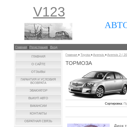
V123
АВТ
Главная
|
Регистрация
|
Вход
Главная
»
Toyota
»
Avensis
»
Avensis 2 ( 20
ГЛАВНАЯ
ТОРМОЗА
О САЙТЕ
ОТЗЫВЫ
ГАРАНТИЯ И УСЛОВИЯ
ВОЗВРАТА
ЭВАКУАТОР
ВЫКУП АВТО
Сортировка:
Пр
ВАКАНСИИ
КОНТАКТЫ
ОБРАТНАЯ СВЯЗЬ
Диск т