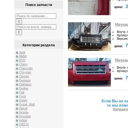
Поиск запчасти
3
цена:
Ноуска
Внутр.
Артику
Версия
7
Категории раздела
цена:
Audi
BMW
Ноуска
BYD
Chery
Внутр.
Chevrolet
Артику
Chrysler
Citroen
7
цена:
Daewoo
Daihatsu
Dodge
Fiat
Ford
Geely
Если Вы не н
Great_Wall
то мы пом
Haval
Напишите
Honda
Hyundai
Infiniti
IVECO