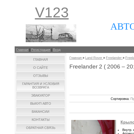
V123
АВТ
Главная
|
Регистрация
|
Вход
Главная
»
Land Rover
»
Freelander
»
Freela
ГЛАВНАЯ
Freelander 2 ( 2006 – 201
О САЙТЕ
ОТЗЫВЫ
ГАРАНТИЯ И УСЛОВИЯ
ВОЗВРАТА
ЭВАКУАТОР
Сортировка:
Пр
ВЫКУП АВТО
ВАКАНСИИ
КОНТАКТЫ
Крыло 
ОБРАТНАЯ СВЯЗЬ
Внутр.
Артику