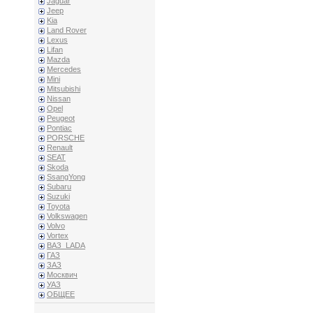
Jaguar
Jeep
Kia
Land Rover
Lexus
Lifan
Mazda
Mercedes
Mini
Mitsubishi
Nissan
Opel
Peugeot
Pontiac
PORSCHE
Renault
SEAT
Skoda
SsangYong
Subaru
Suzuki
Toyota
Volkswagen
Volvo
Vortex
ВАЗ_LADA
ГАЗ
ЗАЗ
Москвич
УАЗ
ОБЩЕЕ