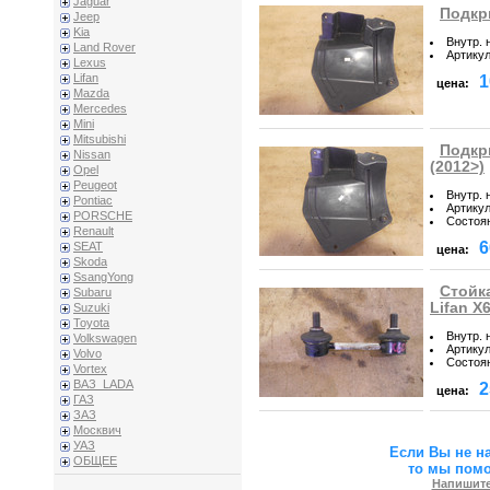
Jaguar
Подкр
Jeep
Kia
Внутр. 
Land Rover
Артику
Lexus
Lifan
1
цена:
Mazda
Mercedes
Mini
Mitsubishi
Подкр
Nissan
(2012>)
Opel
Peugeot
Внутр. 
Pontiac
Артику
PORSCHE
Состоя
Renault
6
SEAT
цена:
Skoda
SsangYong
Стойка
Subaru
Lifan X
Suzuki
Toyota
Внутр. 
Volkswagen
Артику
Volvo
Состоя
Vortex
ВАЗ_LADA
2
цена:
ГАЗ
ЗАЗ
Москвич
УАЗ
Если Вы не н
ОБЩЕЕ
то мы пом
Напишите