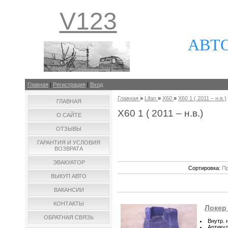
V123
АВТ
Главная
|
Регистрация
|
Вход
Главная
»
Lifan
»
X60
»
X60 1 ( 2011 – н.в.)
ГЛАВНАЯ
X60 1 ( 2011 – н.в.)
О САЙТЕ
ОТЗЫВЫ
ГАРАНТИЯ И УСЛОВИЯ
ВОЗВРАТА
ЭВАКУАТОР
Сортировка:
Пр
ВЫКУП АВТО
ВАКАНСИИ
КОНТАКТЫ
Локер 
ОБРАТНАЯ СВЯЗЬ
Внутр. 
Артику