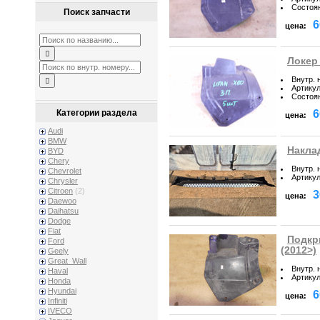
Состоя
Поиск запчасти
6
цена:
Локер 
Внутр. 
Артику
Состоя
6
Категории раздела
цена:
Audi
BMW
Наклад
BYD
Chery
Внутр. 
Chevrolet
Артику
Chrysler
Citroen
(2)
3
цена:
Daewoo
Daihatsu
Dodge
Fiat
Подкр
Ford
(2012>)
Geely
Great_Wall
Внутр. 
Haval
Артику
Honda
Hyundai
6
цена:
Infiniti
IVECO