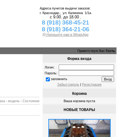
Адреса пунктов выдачи заказов:
г. Краснодар.,
ул. Калинина 1/1а
с 9.00. до 18.00 .
8 (918) 368-45-21
8 (918) 364-21-06
Напишите нам в WhatsApp
Приветствую Вас
Гость
Форма входа
Логин:
Пароль:
запомнить
Забыл пароль
|
Регистрация
Корзина
рка
·
модель
·
Состояние
Ваша корзина пуста
НОВЫЕ ТОВАРЫ