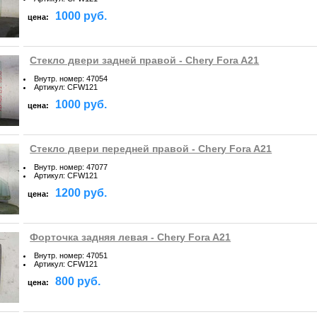
1000 руб.
цена:
Стекло двери задней правой - Chery Fora A21
Внутр. номер
:
47054
Артикул
:
CFW121
1000 руб.
цена:
Стекло двери передней правой - Chery Fora A21
Внутр. номер
:
47077
Артикул
:
CFW121
1200 руб.
цена:
Форточка задняя левая - Chery Fora A21
Внутр. номер
:
47051
Артикул
:
CFW121
800 руб.
цена: