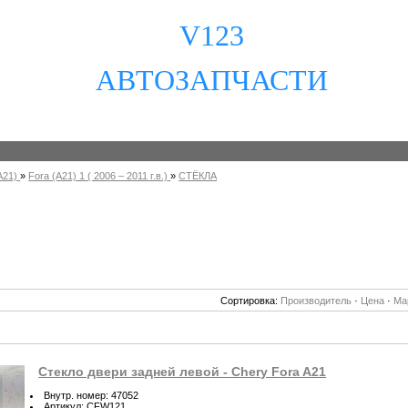
V123
АВТОЗАПЧАСТИ
A21)
»
Fora (A21) 1 ( 2006 – 2011 г.в.)
»
СТЁКЛА
Сортировка:
Производитель
·
Цена
·
Ма
Стекло двери задней левой - Chery Fora A21
Внутр. номер
:
47052
Артикул
:
CFW121