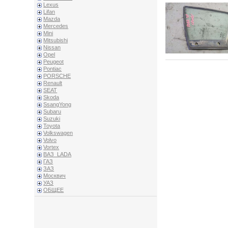
Lexus
Lifan
Mazda
Mercedes
Mini
Mitsubishi
Nissan
Opel
Peugeot
Pontiac
PORSCHE
Renault
SEAT
Skoda
SsangYong
Subaru
Suzuki
Toyota
Volkswagen
Volvo
Vortex
ВАЗ_LADA
ГАЗ
ЗАЗ
Москвич
УАЗ
ОБЩЕЕ