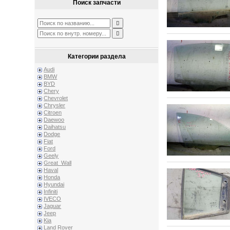
Поиск запчасти
Категории раздела
Audi
BMW
BYD
Chery
Chevrolet
Chrysler
Citroen
Daewoo
Daihatsu
Dodge
Fiat
Ford
Geely
Great_Wall
Haval
Honda
Hyundai
Infiniti
IVECO
Jaguar
Jeep
Kia
Land Rover