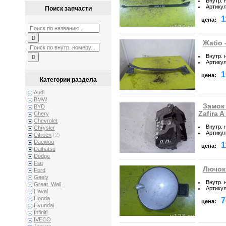
Внутр. 
Артику
Поиск запчасти
1
цена:
Жабо -
Внутр. 
Артику
1
цена:
Категории раздела
Audi
BMW
Замок
BYD
Zafira 
Chery
Chevrolet
Внутр. 
Chrysler
Артику
Citroen
(2)
Daewoo
1
цена:
Daihatsu
Dodge
Fiat
Лючок 
Ford
Geely
Внутр. 
Great_Wall
Артику
Haval
Honda
7
цена:
Hyundai
Infiniti
IVECO