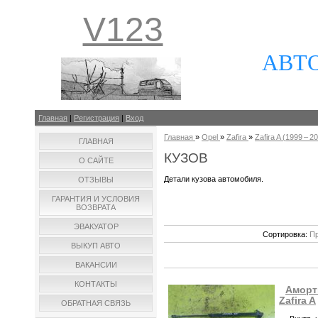
V123
АВТ
Главная
|
Регистрация
|
Вход
Главная
»
Opel
»
Zafira
»
Zafira A (1999 – 20
ГЛАВНАЯ
КУЗОВ
О САЙТЕ
Детали кузова автомобиля.
ОТЗЫВЫ
ГАРАНТИЯ И УСЛОВИЯ
ВОЗВРАТА
ЭВАКУАТОР
Сортировка:
Пр
ВЫКУП АВТО
ВАКАНСИИ
КОНТАКТЫ
Аморт
Zafira A
ОБРАТНАЯ СВЯЗЬ