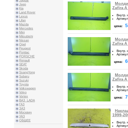
Jaguar
Молди
Jeep
Zafira 
Kia
Land Rover
Внутр. 
Lexus
Артику
Lifan
Mazda
5
цена:
Mercedes
Mini
Mitsubishi
Молди
Nissan
Zafira 
Opel
Peugeot
Внутр. 
Pontiac
Артику
PORSCHE
Renault
6
цена:
SEAT
Skoda
SsangYong
Молди
Subaru
Zafira 
Suzuki
Toyota
Внутр. 
Volkswagen
Артику
Volvo
7
Vortex
цена:
ВАЗ_LADA
ГАЗ
ЗАЗ
Наклад
Москвич
1999-20
УАЗ
ОБЩЕЕ
Внутр. 
Артику