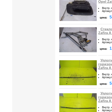
Opel Za
Внутр. 
Артику
5
цена:
Стекл
Zafira 
Внутр. 
Артику
1
цена:
Уплот
горизо
Zafira 
Внутр. 
Артику
5
цена:
Уплот
горизо
Zafira 
Внутр. 
Артику