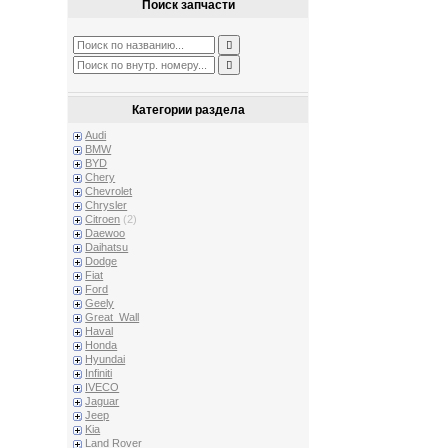
Поиск запчасти
Категории раздела
Audi
BMW
BYD
Chery
Chevrolet
Chrysler
Citroen
(2)
Daewoo
Daihatsu
Dodge
Fiat
Ford
Geely
Great_Wall
Haval
Honda
Hyundai
Infiniti
IVECO
Jaguar
Jeep
Kia
Land Rover