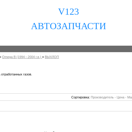
V123
АВТОЗАПЧАСТИ
»
Omega B (1994 – 2004 г.в.)
»
ВЫХЛОП
 отработанных газов.
Сортировка:
Производитель
·
Цена
·
Ма