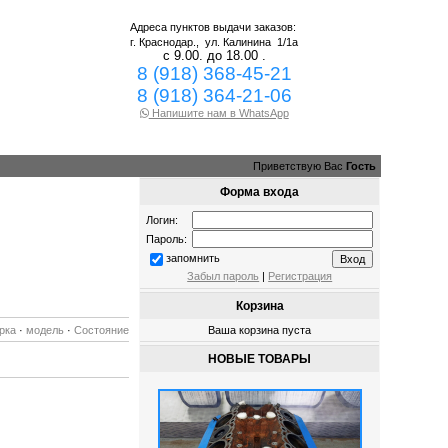
Адреса пунктов выдачи заказов:
г. Краснодар.,
ул. Калинина 1/1а
с 9.00. до 18.00 .
8 (918) 368-45-21
8 (918) 364-21-06
Напишите нам в WhatsApp
Приветствую Вас
Гость
Форма входа
Логин:
Пароль:
запомнить
Забыл пароль
|
Регистрация
Корзина
рка
·
модель
·
Состояние
Ваша корзина пуста
НОВЫЕ ТОВАРЫ