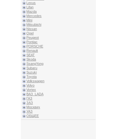
Lexus
Lifan
Mazda
Mercedes
Mini
Mitsubishi
Nissan
Opel
Peugeot
Pontiac
PORSCHE
Renault
SEAT
Skoda
SsangYong
Subaru
Suzuki
Toyota
Volkswagen
Volvo
Vortex
ВАЗ_LADA
ГАЗ
ЗАЗ
Москвич
УАЗ
ОБЩЕЕ