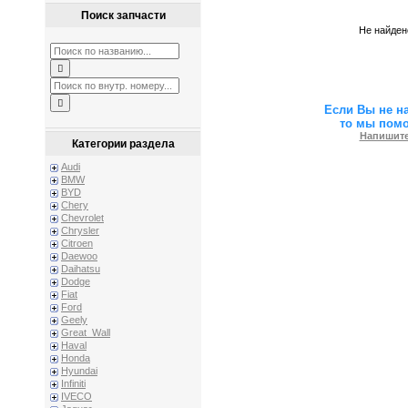
Поиск запчасти
Не найден
Если Вы не н
то мы пом
Напишите
Категории раздела
Audi
BMW
BYD
Chery
Chevrolet
Chrysler
Citroen
Daewoo
Daihatsu
Dodge
Fiat
Ford
Geely
Great_Wall
Haval
Honda
Hyundai
Infiniti
IVECO