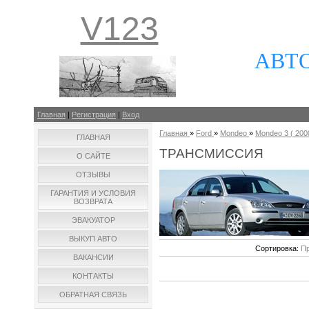
V123
АВТ
Главная
|
Регистрация
|
Вход
Главная
»
Ford
»
Mondeo
»
Mondeo 3 ( 2000
ГЛАВНАЯ
ТРАНСМИССИЯ
О САЙТЕ
ОТЗЫВЫ
ГАРАНТИЯ И УСЛОВИЯ
ВОЗВРАТА
ЭВАКУАТОР
ВЫКУП АВТО
Сортировка:
Пр
ВАКАНСИИ
КОНТАКТЫ
ОБРАТНАЯ СВЯЗЬ