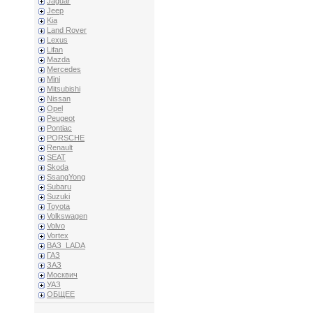
Jaguar
Jeep
Kia
Land Rover
Lexus
Lifan
Mazda
Mercedes
Mini
Mitsubishi
Nissan
Opel
Peugeot
Pontiac
PORSCHE
Renault
SEAT
Skoda
SsangYong
Subaru
Suzuki
Toyota
Volkswagen
Volvo
Vortex
ВАЗ_LADA
ГАЗ
ЗАЗ
Москвич
УАЗ
ОБЩЕЕ