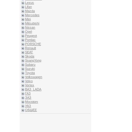
Lexus
Lifan
Mazda
Mercedes
Mini
Mitsubishi
Nissan
Opel
Peugeot
Pontiac
PORSCHE
Renault
SEAT
Skoda
SsangYong
Subaru
Suzuki
Toyota
Volkswagen
Volvo
Vortex
ВАЗ_LADA
ГАЗ
ЗАЗ
Москвич
УАЗ
ОБЩЕЕ