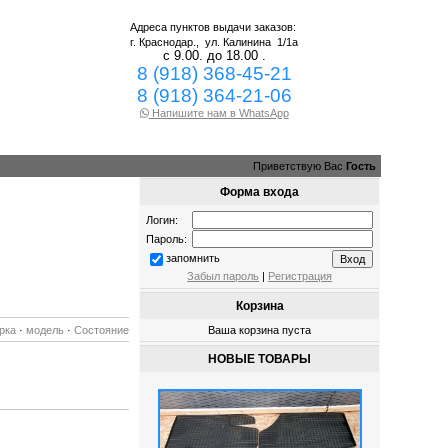
Адреса пунктов выдачи заказов:
г. Краснодар.,
ул. Калинина 1/1а
с 9.00. до 18.00 .
8 (918) 368-45-21
8 (918) 364-21-06
Напишите нам в WhatsApp
Приветствую Вас
Гость
Форма входа
Логин:
Пароль:
запомнить
Забыл пароль
|
Регистрация
Корзина
рка
·
модель
·
Состояние
Ваша корзина пуста
НОВЫЕ ТОВАРЫ