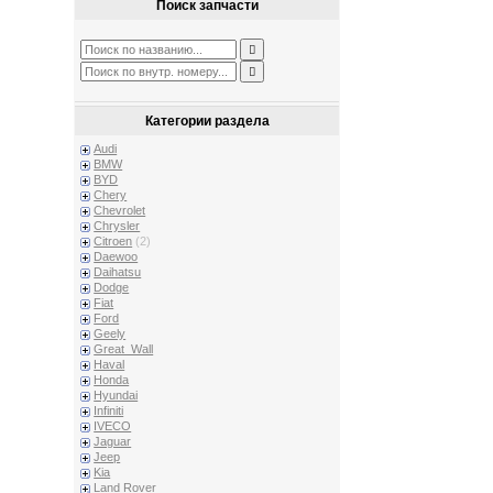
Поиск запчасти
Категории раздела
Audi
BMW
BYD
Chery
Chevrolet
Chrysler
Citroen
(2)
Daewoo
Daihatsu
Dodge
Fiat
Ford
Geely
Great_Wall
Haval
Honda
Hyundai
Infiniti
IVECO
Jaguar
Jeep
Kia
Land Rover