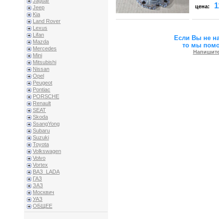
Jaguar
1
цена:
Jeep
Kia
Land Rover
Lexus
Lifan
Если Вы не н
Mazda
то мы пом
Mercedes
Напишите
Mini
Mitsubishi
Nissan
Opel
Peugeot
Pontiac
PORSCHE
Renault
SEAT
Skoda
SsangYong
Subaru
Suzuki
Toyota
Volkswagen
Volvo
Vortex
ВАЗ_LADA
ГАЗ
ЗАЗ
Москвич
УАЗ
ОБЩЕЕ