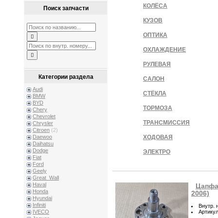
КОЛЁСА
Поиск запчасти
КУЗОВ
ОПТИКА
ОХЛАЖДЕНИЕ
РУЛЕВАЯ
Категории раздела
САЛОН
Audi
СТЁКЛА
BMW
BYD
ТОРМОЗА
Chery
Chevrolet
ТРАНСМИССИЯ
Chrysler
Citroen
(2)
Daewoo
ХОДОВАЯ
Daihatsu
Dodge
ЭЛЕКТРО
Fiat
Ford
Geely
Great_Wall
Haval
Цапфа 
Honda
2006)
Hyundai
Infiniti
Внутр. 
Артику
IVECO