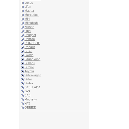
Lexus
Lifan
Mazda
Mercedes
Mini
Mitsubishi
Nissan
Opel
Peugeot
Pontiac
PORSCHE
Renault
SEAT
Skoda
SsangYong
Subaru
Suzuki
Toyota
Volkswagen
Volvo
Vortex
ВАЗ_LADA
ГАЗ
ЗАЗ
Москвич
УАЗ
ОБЩЕЕ