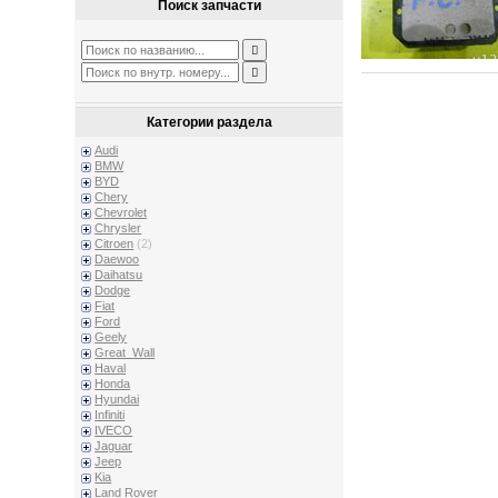
Поиск запчасти
Категории раздела
Audi
BMW
BYD
Chery
Chevrolet
Chrysler
Citroen
(2)
Daewoo
Daihatsu
Dodge
Fiat
Ford
Geely
Great_Wall
Haval
Honda
Hyundai
Infiniti
IVECO
Jaguar
Jeep
Kia
Land Rover