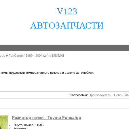
V123
АВТОЗАПЧАСТИ
rgo
»
FunCargo ( 1999 - 2004 г.в.)
»
КЛИМАТ
стемы поддержки температурного режима в салоне автомобиля.
Сортировка:
Производитель
·
Цена
·
Ма
Резистор печки - Toyota Funcargo
Внутр. номер
:
11586
Артикул
: