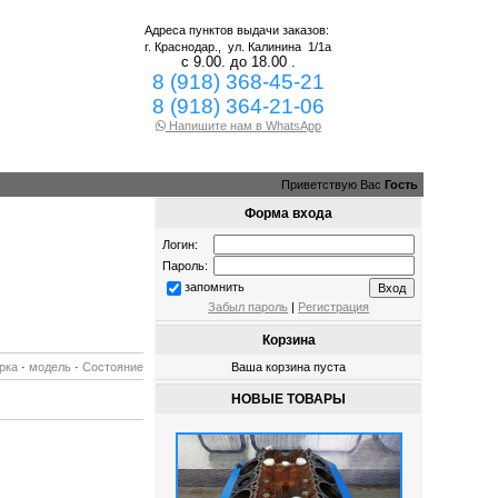
Адреса пунктов выдачи заказов:
г. Краснодар.,
ул. Калинина 1/1а
с 9.00. до 18.00 .
8 (918) 368-45-21
8 (918) 364-21-06
Напишите нам в WhatsApp
Приветствую Вас
Гость
Форма входа
Логин:
Пароль:
запомнить
Забыл пароль
|
Регистрация
Корзина
рка
·
модель
·
Состояние
Ваша корзина пуста
НОВЫЕ ТОВАРЫ