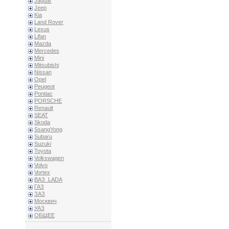
Jaguar
Jeep
Kia
Land Rover
Lexus
Lifan
Mazda
Mercedes
Mini
Mitsubishi
Nissan
Opel
Peugeot
Pontiac
PORSCHE
Renault
SEAT
Skoda
SsangYong
Subaru
Suzuki
Toyota
Volkswagen
Volvo
Vortex
ВАЗ_LADA
ГАЗ
ЗАЗ
Москвич
УАЗ
ОБЩЕЕ