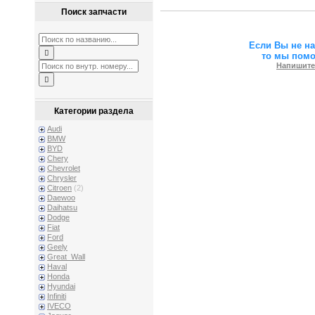
Поиск запчасти
Если Вы не н
то мы пом
Напишите
Категории раздела
Audi
BMW
BYD
Chery
Chevrolet
Chrysler
Citroen
(2)
Daewoo
Daihatsu
Dodge
Fiat
Ford
Geely
Great_Wall
Haval
Honda
Hyundai
Infiniti
IVECO