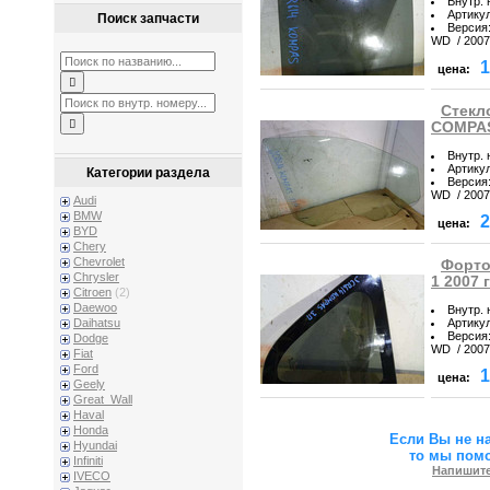
Внутр.
Артику
Поиск запчасти
Версия
WD / 2007 
1
цена:
Стекл
COMPAS
Внутр.
Артику
Категории раздела
Версия
WD / 2007 
Audi
BMW
2
цена:
BYD
Chery
Chevrolet
Форто
Chrysler
1 2007 г
Citroen
(2)
Daewoo
Внутр.
Артику
Daihatsu
Версия
Dodge
WD / 2007 
Fiat
Ford
1
цена:
Geely
Great_Wall
Haval
Honda
Если Вы не н
Hyundai
то мы пом
Infiniti
Напишите
IVECO