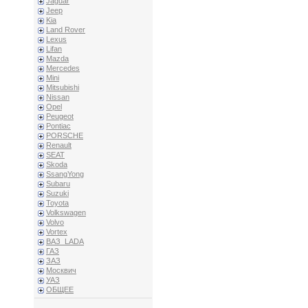
Jaguar
Jeep
Kia
Land Rover
Lexus
Lifan
Mazda
Mercedes
Mini
Mitsubishi
Nissan
Opel
Peugeot
Pontiac
PORSCHE
Renault
SEAT
Skoda
SsangYong
Subaru
Suzuki
Toyota
Volkswagen
Volvo
Vortex
ВАЗ_LADA
ГАЗ
ЗАЗ
Москвич
УАЗ
ОБЩЕЕ