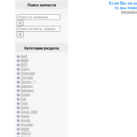
Если Вы не н
Поиск запчасти
то мы пом
Напишите
Категории раздела
Audi
BMW
BYD
Chery
Chevrolet
Chrysler
Citroen
(2)
Daewoo
Daihatsu
Dodge
Fiat
Ford
Geely
Great_Wall
Haval
Honda
Hyundai
Infiniti
IVECO