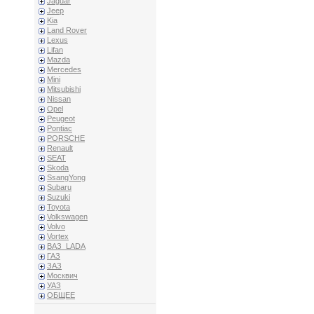
Jaguar
Jeep
Kia
Land Rover
Lexus
Lifan
Mazda
Mercedes
Mini
Mitsubishi
Nissan
Opel
Peugeot
Pontiac
PORSCHE
Renault
SEAT
Skoda
SsangYong
Subaru
Suzuki
Toyota
Volkswagen
Volvo
Vortex
ВАЗ_LADA
ГАЗ
ЗАЗ
Москвич
УАЗ
ОБЩЕЕ