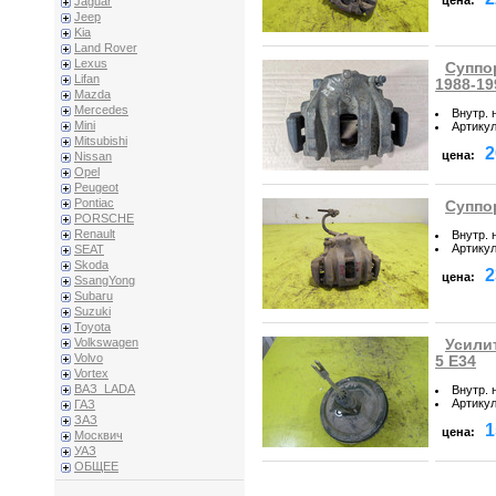
Jaguar
Jeep
Kia
Land Rover
Lexus
Суппо
Lifan
1988-19
Mazda
Mercedes
Внутр. 
Mini
Артику
Mitsubishi
2
цена:
Nissan
Opel
Peugeot
Pontiac
Суппо
PORSCHE
Renault
Внутр. 
Артику
SEAT
Skoda
2
цена:
SsangYong
Subaru
Suzuki
Toyota
Volkswagen
Усили
Volvo
5 E34
Vortex
ВАЗ_LADA
Внутр. 
Артику
ГАЗ
ЗАЗ
1
цена:
Москвич
УАЗ
ОБЩЕЕ