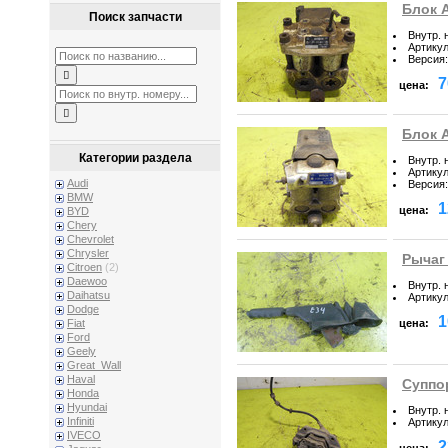
Блок 
Поиск запчасти
Внутр. 
Артику
Версия
:
7
цена:
Блок 
Категории раздела
Внутр. 
Артику
Audi
Версия
:
BMW
1
цена:
BYD
Chery
Chevrolet
Chrysler
Рычаг
Citroen
(2)
Daewoo
Внутр. 
Daihatsu
Артику
Dodge
1
цена:
Fiat
Ford
Geely
Great_Wall
Haval
Суппо
Honda
Hyundai
Внутр. 
Infiniti
Артику
IVECO
2
цена: