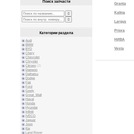
Поиск запчасти
Granta
Kalina
Largus
Priora
Категории раздела
НИВА
Audi
BMW
Vesta
BYD
Chery
Chevrolet
Chrysler
Citroen
(2)
Daewoo
Daihatsu
Dodge
Fiat
Ford
Geely
Great_Wall
Haval
Honda
Hyundai
Infiniti
IVECO
Jaguar
Jeep
Kia
Land Rover