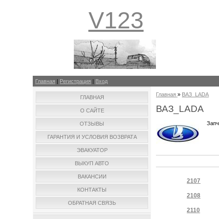
V123
Главная
|
Регистрация
|
Вход
Главная
»
ВАЗ_LADA
ГЛАВНАЯ
ВАЗ_LADA
О САЙТЕ
Запч
ОТЗЫВЫ
ГАРАНТИЯ И УСЛОВИЯ ВОЗВРАТА
ЭВАКУАТОР
ВЫКУП АВТО
ВАКАНСИИ
2107
КОНТАКТЫ
2108
ОБРАТНАЯ СВЯЗЬ
2110