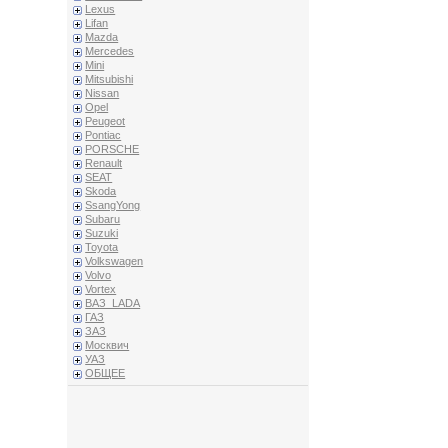
Lexus
Lifan
Mazda
Mercedes
Mini
Mitsubishi
Nissan
Opel
Peugeot
Pontiac
PORSCHE
Renault
SEAT
Skoda
SsangYong
Subaru
Suzuki
Toyota
Volkswagen
Volvo
Vortex
ВАЗ_LADA
ГАЗ
ЗАЗ
Москвич
УАЗ
ОБЩЕЕ