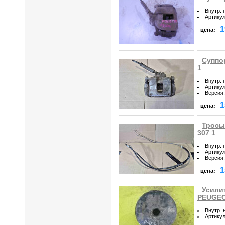
Внутр. 
Артику
1
цена:
Суппо
1
Внутр. 
Артику
Версия
:
1
цена:
Тросы
307 1
Внутр. 
Артику
Версия
:
1
цена:
Усили
PEUGEO
Внутр. 
Артику