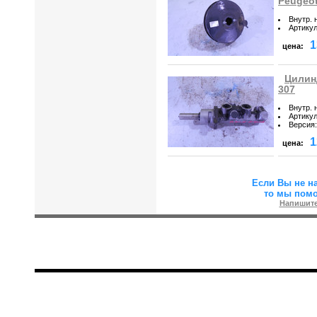
Peugeot
Внутр. 
Артику
1
цена:
Цилин
307
Внутр. 
Артику
Версия
:
1
цена:
Если Вы не н
то мы пом
Напишите