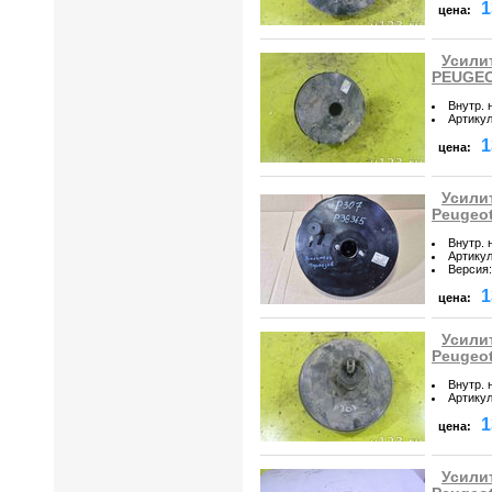
1
цена:
Усили
PEUGEO
Внутр. 
Артику
1
цена:
Усили
Peugeot
Внутр. 
Артику
Версия
:
1
цена:
Усили
Peugeot
Внутр. 
Артику
1
цена:
Усили