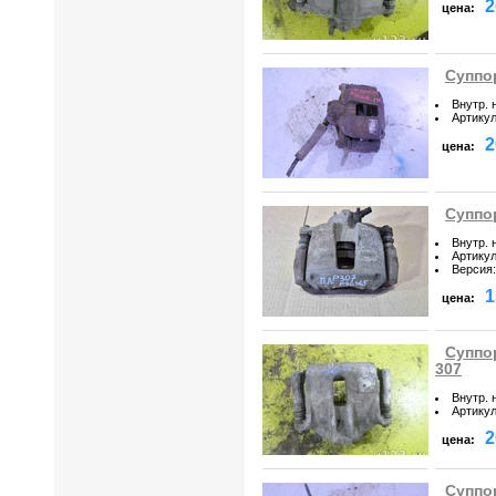
2
цена:
Суппо
Внутр. 
Артику
2
цена:
Суппо
Внутр. 
Артику
Версия
:
1
цена:
Суппо
307
Внутр. 
Артику
2
цена:
Суппо