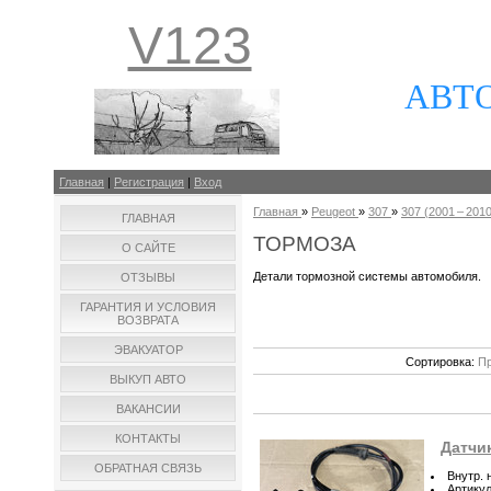
V123
АВТ
Главная
|
Регистрация
|
Вход
Главная
»
Peugeot
»
307
»
307 (2001 – 2010 
ГЛАВНАЯ
ТОРМОЗА
О САЙТЕ
Детали тормозной системы автомобиля.
ОТЗЫВЫ
ГАРАНТИЯ И УСЛОВИЯ
ВОЗВРАТА
ЭВАКУАТОР
Сортировка:
Пр
ВЫКУП АВТО
ВАКАНСИИ
КОНТАКТЫ
Датчи
ОБРАТНАЯ СВЯЗЬ
Внутр. 
Артику