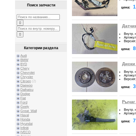
Поиск запчасти
1
цена:
Датчик
Внутр. 
Артику
Версия
:
8
Категории раздела
цена:
Audi
BMW
Диски 
BYD
Chery
Внутр. 
Chevrolet
Артику
Chrysler
Версия
:
Citroen
(2)
Daewoo
3
цена:
Daihatsu
Dodge
Fiat
Рычаг 
Ford
Geely
Внутр. 
Great_Wall
Артику
Haval
Honda
7
цена:
Hyundai
Infiniti
IVECO