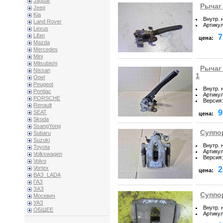
Jaguar
Рычаг 
Jeep
Kia
Внутр. 
Land Rover
Артику
Lexus
Lifan
7
цена:
Mazda
Mercedes
Mini
Mitsubishi
Рычаг 
Nissan
1
Opel
Peugeot
Внутр. 
Pontiac
Артику
PORSCHE
Версия
:
Renault
9
SEAT
цена:
Skoda
SsangYong
Суппор
Subaru
Suzuki
Внутр. 
Toyota
Артику
Volkswagen
Версия
:
Volvo
Vortex
2
цена:
ВАЗ_LADA
ГАЗ
ЗАЗ
Суппо
Москвич
УАЗ
Внутр. 
ОБЩЕЕ
Артику